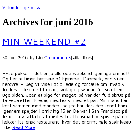
Vidunderlige Virvar
Archives for juni 2016
MIN WEEKEND #2
0 comments
30. juni 2016
, by
Line
[zilla_likes]
Hvad pokker - det er jo allerede weekend igen lige om lidt!
Og I er ni timer tættere på hjemme i Danmark, end vi er
herovre ;-) Jeg vil vise lidt billede og fortælle om, hvad vi
fordrev tiden med fredag, lørdag og søndag for snart en
uge siden. Uden at sige for meget, så var der fuld skrue på
farvepaletten. Fredag mødtes vi med et par. Min mand har
læst sammen med manden, og jeg har desuden kendt ham
igennem spejder i omkring 15 år. De var i San Francisco på
ferie, så vi aftalte at mødes til aftensmad. Vi spiste på en
lækker italiensk restaurant, hvor det enormt høje støjniveau
ikke
Read More