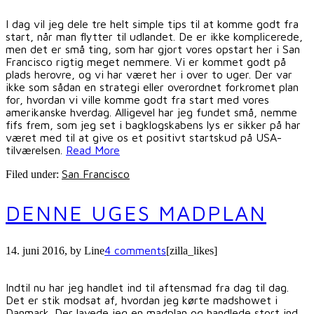
I dag vil jeg dele tre helt simple tips til at komme godt fra
start, når man flytter til udlandet. De er ikke komplicerede,
men det er små ting, som har gjort vores opstart her i San
Francisco rigtig meget nemmere. Vi er kommet godt på
plads herovre, og vi har været her i over to uger. Der var
ikke som sådan en strategi eller overordnet forkromet plan
for, hvordan vi ville komme godt fra start med vores
amerikanske hverdag. Alligevel har jeg fundet små, nemme
fifs frem, som jeg set i bagklogskabens lys er sikker på har
været med til at give os et positivt startskud på USA-
tilværelsen.
Read More
San Francisco
Filed under:
DENNE UGES MADPLAN
4 comments
14. juni 2016
, by
Line
[zilla_likes]
Indtil nu har jeg handlet ind til aftensmad fra dag til dag.
Det er stik modsat af, hvordan jeg kørte madshowet i
Danmark. Der lavede jeg en madplan og handlede stort ind