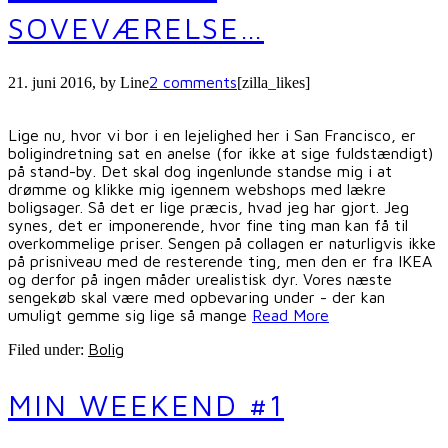
SOVEVÆRELSE…
2 comments
21. juni 2016
, by
Line
[zilla_likes]
Lige nu, hvor vi bor i en lejelighed her i San Francisco, er
boligindretning sat en anelse (for ikke at sige fuldstændigt)
på stand-by. Det skal dog ingenlunde standse mig i at
drømme og klikke mig igennem webshops med lækre
boligsager. Så det er lige præcis, hvad jeg har gjort. Jeg
synes, det er imponerende, hvor fine ting man kan få til
overkommelige priser. Sengen på collagen er naturligvis ikke
på prisniveau med de resterende ting, men den er fra IKEA
og derfor på ingen måder urealistisk dyr. Vores næste
sengekøb skal være med opbevaring under - der kan
umuligt gemme sig lige så mange
Read More
Bolig
Filed under:
MIN WEEKEND #1