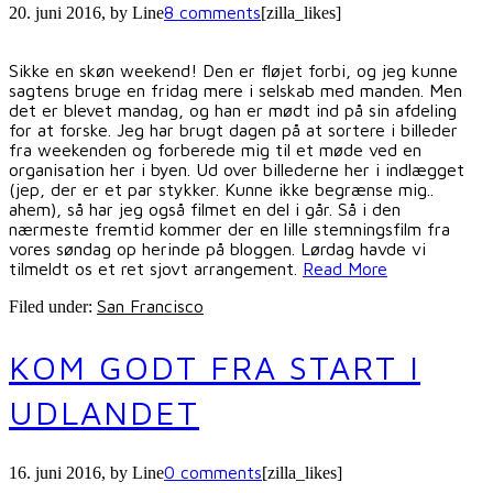
8 comments
20. juni 2016
, by
Line
[zilla_likes]
Sikke en skøn weekend! Den er fløjet forbi, og jeg kunne
sagtens bruge en fridag mere i selskab med manden. Men
det er blevet mandag, og han er mødt ind på sin afdeling
for at forske. Jeg har brugt dagen på at sortere i billeder
fra weekenden og forberede mig til et møde ved en
organisation her i byen. Ud over billederne her i indlægget
(jep, der er et par stykker. Kunne ikke begrænse mig..
ahem), så har jeg også filmet en del i går. Så i den
nærmeste fremtid kommer der en lille stemningsfilm fra
vores søndag op herinde på bloggen. Lørdag havde vi
tilmeldt os et ret sjovt arrangement.
Read More
San Francisco
Filed under:
KOM GODT FRA START I
UDLANDET
0 comments
16. juni 2016
, by
Line
[zilla_likes]