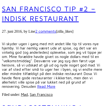
SAN FRANCISCO TIP #2 –
INDISK RESTAURANT
2 comments
27. juni 2016
, by
Line
[zilla_likes]
Vi skyder ugen i gang med mit andet lille tip til vores nye
hjemby. Vi har nemlig været ude at spise, og det var en
virkelig god (og anderledes) oplevelse, som jeg vil tippe jer
om. Mine forældre havde givet os nogle dollars med til en
"velkomstmiddag". Desværre var jeg syg den først uge
herovre, så vi udskød at gå ud og nyde noget god mad. Vi
var af sted efter små to uger her i byen, og vi endte mere
eller mindre tilfældigt på den indiske restaurant Dosa. Vi
havde flere gode restauranter i kikkerten, men den vi
allerhelst ville spise på var lukket ned på grund af
renovering. Desuden
Read More
Mad
San Francisco
Filed under:
,