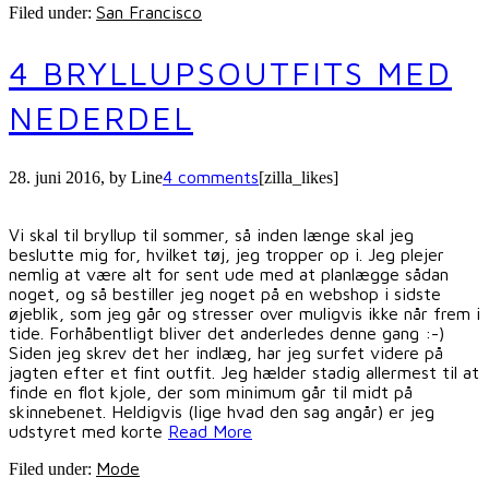
San Francisco
Filed under:
4 BRYLLUPSOUTFITS MED
NEDERDEL
4 comments
28. juni 2016
, by
Line
[zilla_likes]
Vi skal til bryllup til sommer, så inden længe skal jeg
beslutte mig for, hvilket tøj, jeg tropper op i. Jeg plejer
nemlig at være alt for sent ude med at planlægge sådan
noget, og så bestiller jeg noget på en webshop i sidste
øjeblik, som jeg går og stresser over muligvis ikke når frem i
tide. Forhåbentligt bliver det anderledes denne gang :-)
Siden jeg skrev det her indlæg, har jeg surfet videre på
jagten efter et fint outfit. Jeg hælder stadig allermest til at
finde en flot kjole, der som minimum går til midt på
skinnebenet. Heldigvis (lige hvad den sag angår) er jeg
udstyret med korte
Read More
Mode
Filed under: