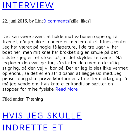
INTERVIEW
3 comments
22. juni 2016
, by
Line
[zilla_likes]
Det kan være svært at holde motivationen oppe og få
trænet, når jeg ikke længere er medlem af et fitnesscenter.
Jeg har været på nogle få løbeture, i de tre uger vi har
boet her, men mit knæ har brokket sig en smule på det
sidste - jeg er ret sikker på, at det skyldes terrænet. Når
jeg løber den vanlige tur, så starter den med en kraftig
stigning, på den vej vi bor på. Der er jeg jo slet ikke varmet
op endnu, så det er en strid banan at lægge ud med. Jeg
pønser dog på at prøve løbeformen af i eftermiddag, og så
må jeg vende om, hvis knæ eller kondition sætter en
stopper for mine fysiske
Read More
Træning
Filed under:
HVIS JEG SKULLE
INDRETTE ET