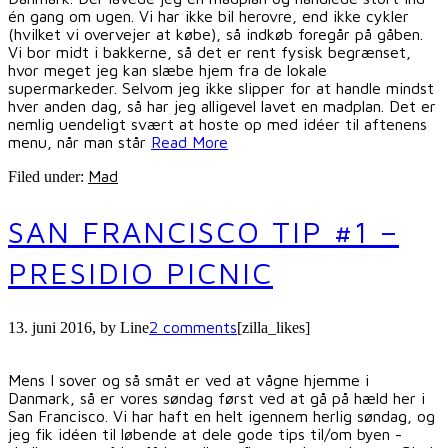
én gang om ugen. Vi har ikke bil herovre, end ikke cykler
(hvilket vi overvejer at købe), så indkøb foregår på gåben.
Vi bor midt i bakkerne, så det er rent fysisk begrænset,
hvor meget jeg kan slæbe hjem fra de lokale
supermarkeder. Selvom jeg ikke slipper for at handle mindst
hver anden dag, så har jeg alligevel lavet en madplan. Det er
nemlig uendeligt svært at hoste op med idéer til aftenens
menu, når man står
Read More
Mad
Filed under:
SAN FRANCISCO TIP #1 –
PRESIDIO PICNIC
2 comments
13. juni 2016
, by
Line
[zilla_likes]
Mens I sover og så småt er ved at vågne hjemme i
Danmark, så er vores søndag først ved at gå på hæld her i
San Francisco. Vi har haft en helt igennem herlig søndag, og
jeg fik idéen til løbende at dele gode tips til/om byen -