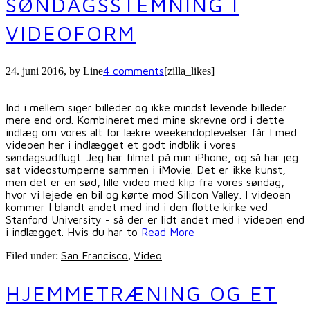
SØNDAGSSTEMNING I
VIDEOFORM
4 comments
24. juni 2016
, by
Line
[zilla_likes]
Ind i mellem siger billeder og ikke mindst levende billeder
mere end ord. Kombineret med mine skrevne ord i dette
indlæg om vores alt for lækre weekendoplevelser får I med
videoen her i indlægget et godt indblik i vores
søndagsudflugt. Jeg har filmet på min iPhone, og så har jeg
sat videostumperne sammen i iMovie. Det er ikke kunst,
men det er en sød, lille video med klip fra vores søndag,
hvor vi lejede en bil og kørte mod Silicon Valley. I videoen
kommer I blandt andet med ind i den flotte kirke ved
Stanford University - så der er lidt andet med i videoen end
i indlægget. Hvis du har to
Read More
San Francisco
Video
Filed under:
,
HJEMMETRÆNING OG ET