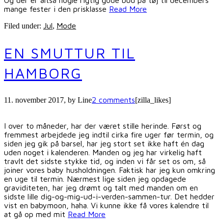
Og der er altså nogle rigtig gode bud på tøj til decembers
mange fester i den prisklasse
Read More
Jul
Mode
Filed under:
,
EN SMUTTUR TIL
HAMBORG
2 comments
11. november 2017
, by
Line
[zilla_likes]
I over to måneder, har der været stille herinde. Først og
fremmest arbejdede jeg indtil cirka fire uger før termin, og
siden jeg gik på barsel, har jeg stort set ikke haft én dag
uden noget i kalenderen. Manden og jeg har virkelig haft
travlt det sidste stykke tid, og inden vi får set os om, så
joiner vores baby husholdningen. Faktisk har jeg kun omkring
en uge til termin. Nærmest lige siden jeg opdagede
graviditeten, har jeg drømt og talt med manden om en
sidste lille dig-og-mig-ud-i-verden-sammen-tur. Det hedder
vist en babymoon, haha. Vi kunne ikke få vores kalendre til
at gå op med mit
Read More