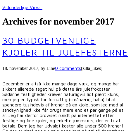
Vidunderlige Virvar
Archives for november 2017
30 BUDGETVENLIGE
KJOLER TIL JULEFESTERNE
0 comments
18. november 2017
, by
Line
[zilla_likes]
December er altså ikke mange dage væk, og mange har
sikkert allerede taget hul på dette års julefrokoster.
Sådanne festligheder kræver naturligvis lidt pænt kluns,
men jeg er typisk for fornuftig (smånærig, haha) til at
spendere tusindevis af kroner på en kjole, som jeg med al
sandsynlighed ikke får brugt mere end et par gange på et
år. Jeg har derfor browset rundt på internettet efter
festlige og fine kjoler, og enkelte jumpsuits, der er til at
betale. Dem jeg har udvalgt koster alle under 500 kroner!