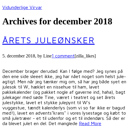
Vidunderlige Virvar
Archives for december 2018
ÅRETS JULEØNSKER
1 comment
5. december 2018
, by
Line
[zilla_likes]
December brager derudad. Kan I følge med? Jeg synes på
den ene side sleeet ikke, jeg har nået noget som helst jule-
agtigt. Men når jeg tænker mig om, så har jeg både syet en
julesok til W, hæklet en nissehue til ham, lavet
pakkekalender (og pakket nogle af gaverne ind, haha), bagt
julekager med søde Tine, været i teatret og set årets
julestykke, lavet et stykke julepynt til W's
vuggestue, tændt kalenderlys (som vi so far ikke er bagud
med!), lavet en advents"krans" i vores lysestage og købt to
små juletræer - et til udenfor og et til indendørs. Så der er
da blevet julet en del. Det manglede
Read More