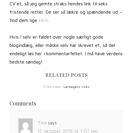
CV’et, så jeg gemte straks hendes link til seks
fristende retter. De ser så lækre og spændende ud –
find dem lige
HER
.
Hvis I selv er faldet over nogle særligt gode
blogindlæg, eller måske selv har skrevet et, så del
endeligt løs her i kommentarfeltet. I må have verdens
bedste søndag!
RELATED POSTS
Filed under:
Lørdagens links
Comments
says
Tine
11. oktober 2016 at 1:07 pm