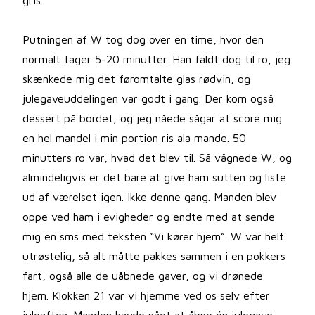
gris.
Putningen af W tog dog over en time, hvor den
normalt tager 5-20 minutter. Han faldt dog til ro, jeg
skænkede mig det føromtalte glas rødvin, og
julegaveuddelingen var godt i gang. Der kom også
dessert på bordet, og jeg nåede sågar at score mig
en hel mandel i min portion ris ala mande. 50
minutters ro var, hvad det blev til. Så vågnede W, og
almindeligvis er det bare at give ham sutten og liste
ud af værelset igen. Ikke denne gang. Manden blev
oppe ved ham i evigheder og endte med at sende
mig en sms med teksten “Vi kører hjem”. W var helt
utrøstelig, så alt måtte pakkes sammen i en pokkers
fart, også alle de uåbnede gaver, og vi drønede
hjem. Klokken 21 var vi hjemme ved os selv efter