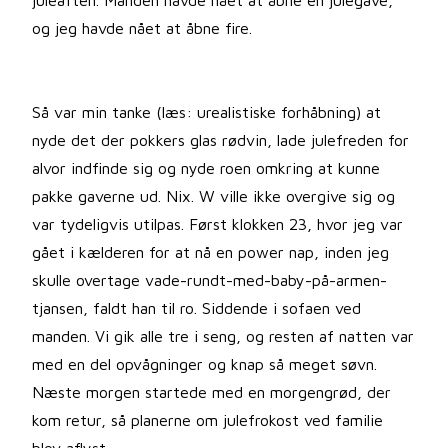
juleaften. Manden havde nået at åbne én julegave,
og jeg havde nået at åbne fire.
Så var min tanke (læs: urealistiske forhåbning) at
nyde det der pokkers glas rødvin, lade julefreden for
alvor indfinde sig og nyde roen omkring at kunne
pakke gaverne ud. Nix. W ville ikke overgive sig og
var tydeligvis utilpas. Først klokken 23, hvor jeg var
gået i kælderen for at nå en power nap, inden jeg
skulle overtage vade-rundt-med-baby-på-armen-
tjansen, faldt han til ro. Siddende i sofaen ved
manden. Vi gik alle tre i seng, og resten af natten var
med en del opvågninger og knap så meget søvn.
Næste morgen startede med en morgengrød, der
kom retur, så planerne om julefrokost ved familie