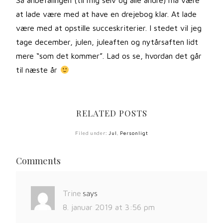
Så anbefalingen (til mig selv og alle andre) må være
at lade være med at have en drejebog klar. At lade
være med at opstille succeskriterier. I stedet vil jeg
tage december, julen, juleaften og nytårsaften lidt
mere “som det kommer”. Lad os se, hvordan det går
til næste år
RELATED POSTS
Filed under:
Jul
,
Personligt
Comments
says
Trine
8. januar 2019 at 3:56 pm