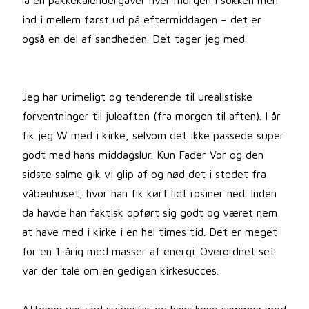
lå en pakkekalendergaver hver morgen i sokken men
ind i mellem først ud på eftermiddagen – det er
også en del af sandheden. Det tager jeg med.
Jeg har urimeligt og tenderende til urealistiske
forventninger til juleaften (fra morgen til aften). I år
fik jeg W med i kirke, selvom det ikke passede super
godt med hans middagslur. Kun Fader Vor og den
sidste salme gik vi glip af og nød det i stedet fra
våbenhuset, hvor han fik kørt lidt rosiner ned. Inden
da havde han faktisk opført sig godt og været nem
at have med i kirke i en hel times tid. Det er meget
for en 1-årig med masser af energi. Overordnet set
var der tale om en gedigen kirkesucces.