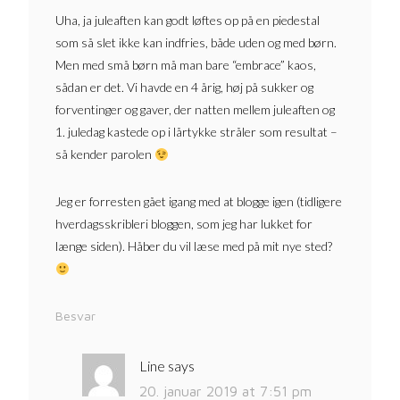
Uha, ja juleaften kan godt løftes op på en piedestal
som så slet ikke kan indfries, både uden og med børn.
Men med små børn må man bare “embrace” kaos,
sådan er det. Vi havde en 4 årig, høj på sukker og
forventinger og gaver, der natten mellem juleaften og
1. juledag kastede op i lårtykke stråler som resultat –
så kender parolen
Jeg er forresten gået igang med at blogge igen (tidligere
hverdagsskribleri bloggen, som jeg har lukket for
længe siden). Håber du vil læse med på mit nye sted?
Besvar
Line
says
20. januar 2019 at 7:51 pm