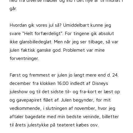
ned fra diverse møbler og ind i det nye år til midnat i
går.
Hvordan gik vores jul så? Umiddelbart kunne jeg
svare “Helt forfærdeligt”. For tingene gik absolut
ikke glansbilledeglat. Men når jeg ser tilbage, så var
julen faktisk ganske god. Problemet var mine
forventninger.
Først og fremmest er julen jo langt mere end d. 24.
december fra klokken 16.00 indledt af Disneys
juleshow og til det sidste til- og fra-kort er læst op
og gavepapiret flået af. Julen begynder, for mit
vedkommende, i slutningen af november, hvor jeg
aftaler bagedate med min bedste veninde, billetter
til årets julestykke på teateret købes osv.