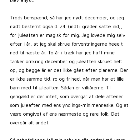
blev aflyst.
Trods benspænd, så har jeg nydt december, og jeg
nødt bestemt også d. 24. (indtil gråden satte ind),
for juleaften er magisk for mig. Jeg lovede mig selv
efter i år, at jeg skal skrue forventningerne heeelt
ned til næste år. To år i træk har jeg haft mine
tanker omkring december og juleaften skruet helt
op, og begge år er det ikke gået efter planerne. Der
er ikke samme tid, ro og frihed, når man har et lille
barn med til juleaften. Sådan er vilkårerne. Til
gengæld er der intet, som overgår at dele aftener
som juleaften med ens yndlings-minimenneske. Og at
være omgivet af ens nærmeste og rare folk. Det
overgår alt andet.