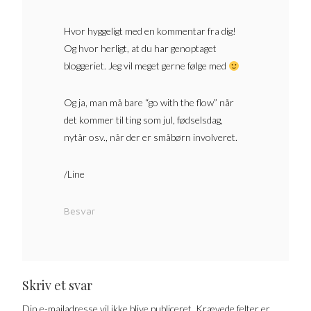
Hvor hyggeligt med en kommentar fra dig!
Og hvor herligt, at du har genoptaget
bloggeriet. Jeg vil meget gerne følge med
Og ja, man må bare “go with the flow” når
det kommer til ting som jul, fødselsdag,
nytår osv., når der er småbørn involveret.
/Line
Besvar
Skriv et svar
Din e-mailadresse vil ikke blive publiceret.
Krævede felter er