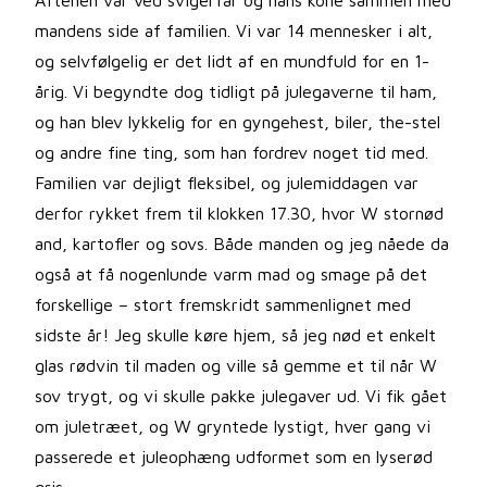
Aftenen var ved svigerfar og hans kone sammen med
mandens side af familien. Vi var 14 mennesker i alt,
og selvfølgelig er det lidt af en mundfuld for en 1-
årig. Vi begyndte dog tidligt på julegaverne til ham,
og han blev lykkelig for en gyngehest, biler, the-stel
og andre fine ting, som han fordrev noget tid med.
Familien var dejligt fleksibel, og julemiddagen var
derfor rykket frem til klokken 17.30, hvor W stornød
and, kartofler og sovs. Både manden og jeg nåede da
også at få nogenlunde varm mad og smage på det
forskellige – stort fremskridt sammenlignet med
sidste år! Jeg skulle køre hjem, så jeg nød et enkelt
glas rødvin til maden og ville så gemme et til når W
sov trygt, og vi skulle pakke julegaver ud. Vi fik gået
om juletræet, og W gryntede lystigt, hver gang vi
passerede et juleophæng udformet som en lyserød