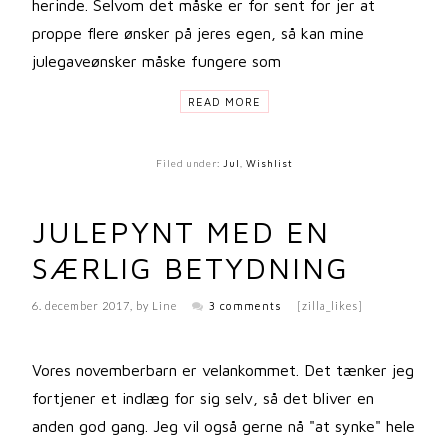
herinde. Selvom det måske er for sent for jer at
proppe flere ønsker på jeres egen, så kan mine
julegaveønsker måske fungere som
READ MORE
Filed under:
Jul
,
Wishlist
JULEPYNT MED EN
SÆRLIG BETYDNING
6. december 2017
, by
Line
3 comments
[zilla_likes]
Vores novemberbarn er velankommet. Det tænker jeg
fortjener et indlæg for sig selv, så det bliver en
anden god gang. Jeg vil også gerne nå "at synke" hele