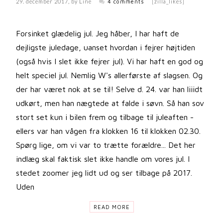
29. december 2017
, by
Line
4 comments
[zilla_likes]
Forsinket glædelig jul. Jeg håber, I har haft de
dejligste juledage, uanset hvordan i fejrer højtiden
(også hvis I slet ikke fejrer jul). Vi har haft en god og
helt speciel jul. Nemlig W's allerførste af slagsen. Og
der har været nok at se til! Selve d. 24. var han liiidt
udkørt, men han nægtede at falde i søvn. Så han sov
stort set kun i bilen frem og tilbage til juleaften -
ellers var han vågen fra klokken 16 til klokken 02.30.
Spørg lige, om vi var to trætte forældre... Det her
indlæg skal faktisk slet ikke handle om vores jul. I
stedet zoomer jeg lidt ud og ser tilbage på 2017.
Uden
READ MORE