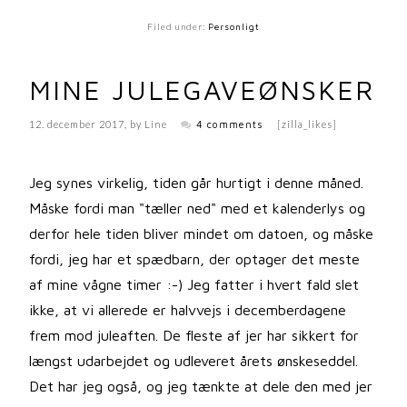
Filed under:
Personligt
MINE JULEGAVEØNSKER
12. december 2017
, by
Line
4 comments
[zilla_likes]
Jeg synes virkelig, tiden går hurtigt i denne måned.
Måske fordi man "tæller ned" med et kalenderlys og
derfor hele tiden bliver mindet om datoen, og måske
fordi, jeg har et spædbarn, der optager det meste
af mine vågne timer :-) Jeg fatter i hvert fald slet
ikke, at vi allerede er halvvejs i decemberdagene
frem mod juleaften. De fleste af jer har sikkert for
længst udarbejdet og udleveret årets ønskeseddel.
Det har jeg også, og jeg tænkte at dele den med jer