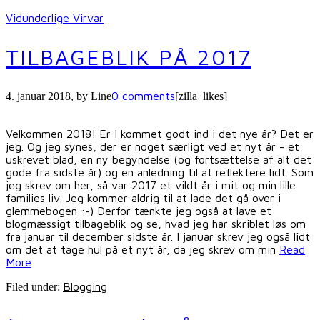
Vidunderlige Virvar
TILBAGEBLIK PÅ 2017
0 comments
4. januar 2018
, by
Line
[zilla_likes]
Velkommen 2018! Er I kommet godt ind i det nye år? Det er
jeg. Og jeg synes, der er noget særligt ved et nyt år - et
uskrevet blad, en ny begyndelse (og fortsættelse af alt det
gode fra sidste år) og en anledning til at reflektere lidt. Som
jeg skrev om her, så var 2017 et vildt år i mit og min lille
families liv. Jeg kommer aldrig til at lade det gå over i
glemmebogen :-) Derfor tænkte jeg også at lave et
blogmæssigt tilbageblik og se, hvad jeg har skriblet løs om
fra januar til december sidste år. I januar skrev jeg også lidt
om det at tage hul på et nyt år, da jeg skrev om min
Read
More
Blogging
Filed under: