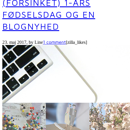
(FORSINKET) 1-ÅRS
FØDSELSDAG OG EN
BLOGNYHED
1 comment
23. maj 2017
, by
Line
[zilla_likes]