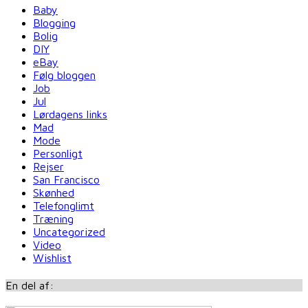
Baby
Blogging
Bolig
DIY
eBay
Følg bloggen
Job
Jul
Lørdagens links
Mad
Mode
Personligt
Rejser
San Francisco
Skønhed
Telefonglimt
Træning
Uncategorized
Video
Wishlist
En del af: