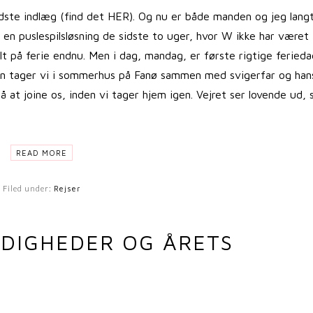
idste indlæg (find det HER). Og nu er både manden og jeg lang
en puslespilsløsning de sidste to uger, hvor W ikke har været 
t på ferie endnu. Men i dag, mandag, er første rigtige ferieda
orgen tager vi i sommerhus på Fanø sammen med svigerfar og han
at joine os, inden vi tager hjem igen. Vejret ser lovende ud, 
READ MORE
Filed under:
Rejser
DIGHEDER OG ÅRETS