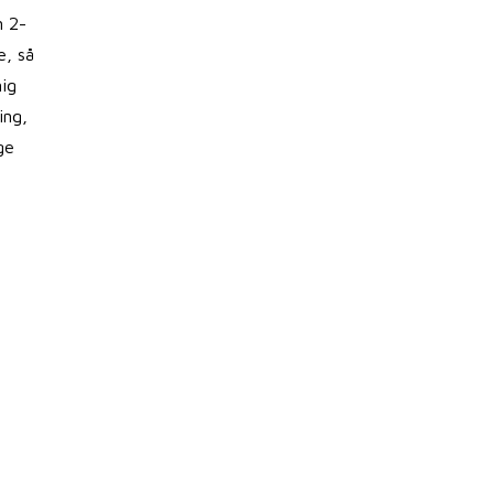
n 2-
e, så
mig
ing,
ge