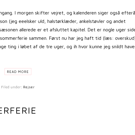
mgang. I morgen skifter vejret, og kalenderen siger også efterå
son (jeg eeelsker uld, halstørklæder, ankelstøvler og andet
æsonen allerede er et afsluttet kapitel. Det er nogle uger sid
 sommerferie sammen. Først nu har jeg haft tid (læs: overskud)
nge ting i løbet af de tre uger, og ih hvor kunne jeg snildt have
READ MORE
Filed under:
Rejser
ERFERIE