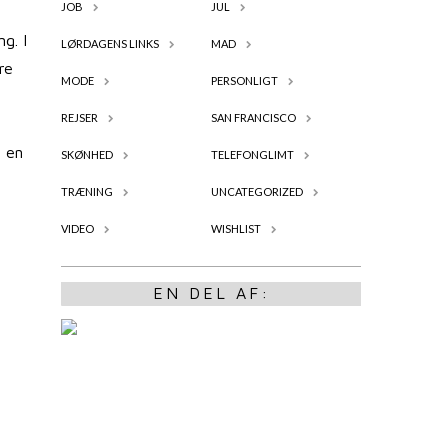
JOB
JUL
g. I
LØRDAGENS LINKS
MAD
re
MODE
PERSONLIGT
REJSER
SAN FRANCISCO
m en
SKØNHED
TELEFONGLIMT
TRÆNING
UNCATEGORIZED
VIDEO
WISHLIST
EN DEL AF: