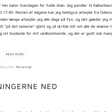
 Her kører hverdagen for fulde drøn. Jeg pendler til Københav
17.40. Resten af dagene kan jeg heldigvis arbejde fra Odens
. Inden længe arbejder jeg alle dage på Fyn, og det glæder jeg 
t "på det seneste"-glimt og så skrible lidt om alle de skønne t
ig ret bookede for mit vedkommende, og der er godt nok man
READ MORE
iled under:
Personligt
NINGERNE NED