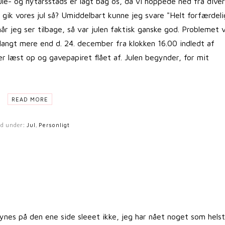
- og nytårsstads er lagt bag os, da vi hoppede ned fra dive
n gik vores jul så? Umiddelbart kunne jeg svare "Helt forfærdeli
når jeg ser tilbage, så var julen faktisk ganske god. Problemet 
 langt mere end d. 24. december fra klokken 16.00 indledt af
 er læst op og gavepapiret flået af. Julen begynder, for mit
READ MORE
ed under:
Jul
,
Personligt
nes på den ene side sleeet ikke, jeg har nået noget som helst