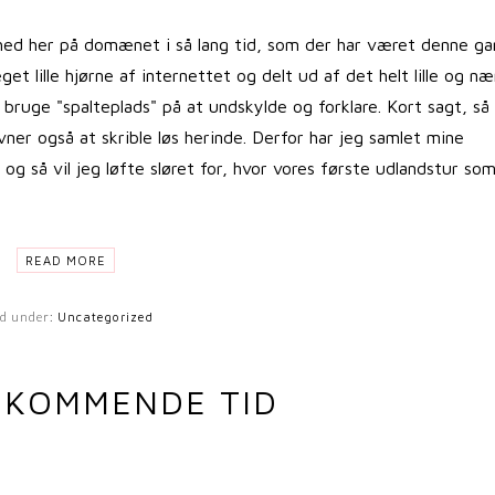
ilhed her på domænet i så lang tid, som der har været denne gan
eget lille hjørne af internettet og delt ud af det helt lille og næ
e bruge "spalteplads" på at undskylde og forklare. Kort sagt, så
vner også at skrible løs herinde. Derfor har jeg samlet mine
og så vil jeg løfte sløret for, hvor vores første udlandstur so
READ MORE
ed under:
Uncategorized
 KOMMENDE TID