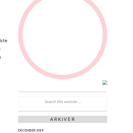
dste
e
e
ARKIVER
DECEMBER 2019