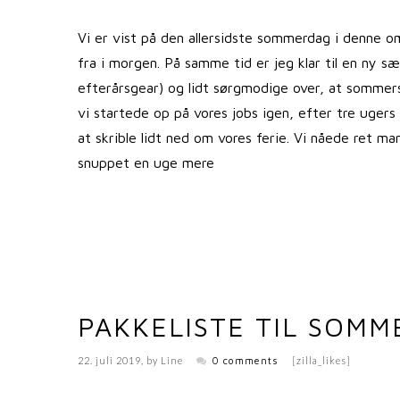
Vi er vist på den allersidste sommerdag i denne o
fra i morgen. På samme tid er jeg klar til en ny sæ
efterårsgear) og lidt sørgmodige over, at sommers
vi startede op på vores jobs igen, efter tre ugers
at skrible lidt ned om vores ferie. Vi nåede ret ma
snuppet en uge mere
PAKKELISTE TIL SOMM
22. juli 2019
, by
Line
0 comments
[zilla_likes]