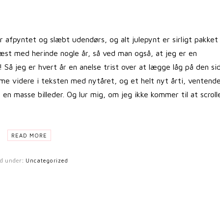
er afpyntet og slæbt udendørs, og alt julepynt er sirligt pakket
 læst med herinde nogle år, så ved man også, at jeg er en
Så jeg er hvert år en anelse trist over at lægge låg på den si
omme videre i teksten med nytåret, og et helt nyt årti, ventend
n masse billeder. Og lur mig, om jeg ikke kommer til at scroll
READ MORE
ed under:
Uncategorized