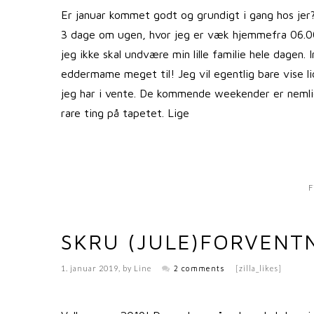
Er januar kommet godt og grundigt i gang hos jer?
3 dage om ugen, hvor jeg er væk hjemmefra 06.00-
jeg ikke skal undvære min lille familie hele dagen
eddermame meget til! Jeg vil egentlig bare vise lid
jeg har i vente. De kommende weekender er neml
rare ting på tapetet. Lige
F
SKRU (JULE)FORVENT
1. januar 2019
, by
Line
2 comments
[zilla_likes]