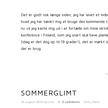
Det er godt nok længe siden, jeg har lavet et ind
hvad jeg har tænkt mig at bruge den kommende tid
nu vil jeg kaste mig ud i at fortælle om mine oktobe
konference i Finland, som jeg snart skal have planl
(idag er det dog op til 19 grader!), det er mørkt 
der er brug
F
SOMMERGLIMT
31. august 2019
, by
Line
0 comments
[zilla_likes]