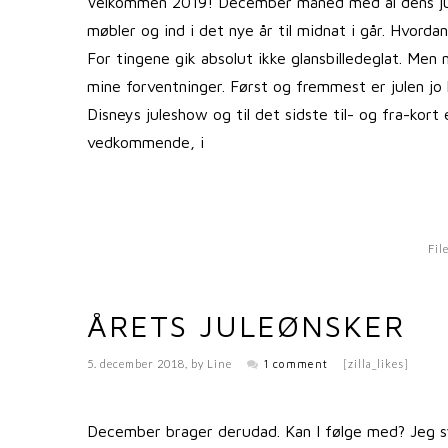
Velkommen 2019! December måned med al dens jule
møbler og ind i det nye år til midnat i går. Hvorda
For tingene gik absolut ikke glansbilledeglat. Men 
mine forventninger. Først og fremmest er julen jo
Disneys juleshow og til det sidste til- og fra-kort
vedkommende, i
Fil
ÅRETS JULEØNSKER
5. december 2018
, by
Line
1 comment
[zilla_likes]
December brager derudad. Kan I følge med? Jeg sy