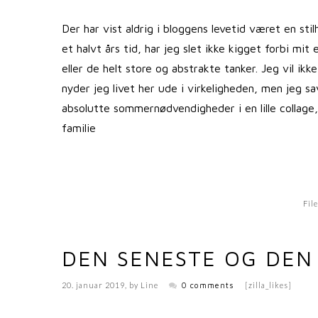
Der har vist aldrig i bloggens levetid været en st
et halvt års tid, har jeg slet ikke kigget forbi mit 
eller de helt store og abstrakte tanker. Jeg vil ikk
nyder jeg livet her ude i virkeligheden, men jeg sa
absolutte sommernødvendigheder i en lille collage, 
familie
Fil
DEN SENESTE OG DEN
20. januar 2019
, by
Line
0 comments
[zilla_likes]