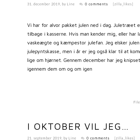
31. december 2019
, by
Line
0 comments
[zilla_likes]
Vi har for alvor pakket julen ned i dag. Juletræet 
tilbage i kasserne. Hvis man kender mig, eller har
vaskeægte og kæmpestor julefan. Jeg elsker julen! 
julepyntskasse, men i år er jeg også klar til at k
lige om hjørnet. Gennem december har jeg knipset e
igennem dem om og om igen
Fil
I OKTOBER VIL JEG…
21. september 2019
, by
Line
0 comments
[zilla_likes]