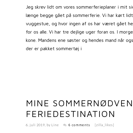
Jeg skrev lidt om vores sommerferieplaner i mit s
længe begge gået på sommerferie. Vi har kørt lidt 
vuggestue, og hvor ingen af os har været gået hel
for os alle. Vi har tre dejlige uger foran os. I m
kone. Mandens ene søster og hendes mand når også 
der er pakket sommertøj i
MINE SOMMERNØDVEN
FERIEDESTINATION
6. juli 2019
, by
Line
6 comments
[zilla_likes]