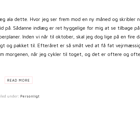
læg ala dette. Hvor jeg ser frem mod en ny måned og skribler 
 på. Sådanne indlæg er ret hyggelige for mig at se tilbage på
rplaner. Inden vi når til oktober, skal jeg dog lige på en fire 
agt og pakket til. Efteråret er så småt ved at få fat vejrmæssi
om morgenen, når jeg cykler til toget, og det er oftere og ofte
READ MORE
iled under:
Personligt