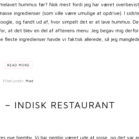
emmelavet hummus før? Nok mest fordi jeg har været overbevis
sse ingredienser (som ville være umulige at opdrive). I sidst
Google, og fandt ud af, hvor simpelt det er at lave hummus. De
for, at det blev en del af aftenens menu. Jeg begav mig derfor
e fleste ingredienser havde vi faktisk allerede, så jeg mangled
READ MORE
Filed under:
Mad
2 – INDISK RESTAURANT
vores nye hjemby. Vi har nemlig været ude at spise, og det var e