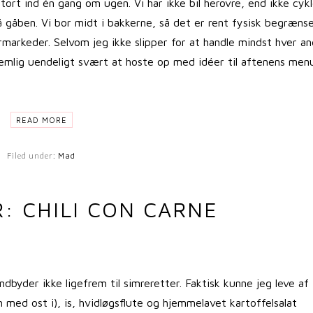
rt ind én gang om ugen. Vi har ikke bil herovre, end ikke cykl
på gåben. Vi bor midt i bakkerne, så det er rent fysisk begrænse
markeder. Selvom jeg ikke slipper for at handle mindst hver a
 nemlig uendeligt svært at hoste op med idéer til aftenens men
READ MORE
Filed under:
Mad
R: CHILI CON CARNE
dbyder ikke ligefrem til simreretter. Faktisk kunne jeg leve af
m med ost i), is, hvidløgsflute og hjemmelavet kartoffelsalat