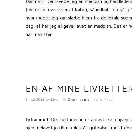
Danmark. Der lavede jeg en madplan og handlede sto
(hvilket vi overvejer at købe), så indkøb foregår 
hvor meget jeg kan slæbe hjem fra de lokale super
dag, så har jeg alligevel lavet en madplan. Det er
når man står
EN AF MINE LIVRETTE
8. maj 2016
, by
Line
0 comments
[zilla_likes]
Indrømmet. Det helt igennem fantastiske majvejr in
hjemmelavet jordbærkoldskål, grillpølser (helst de