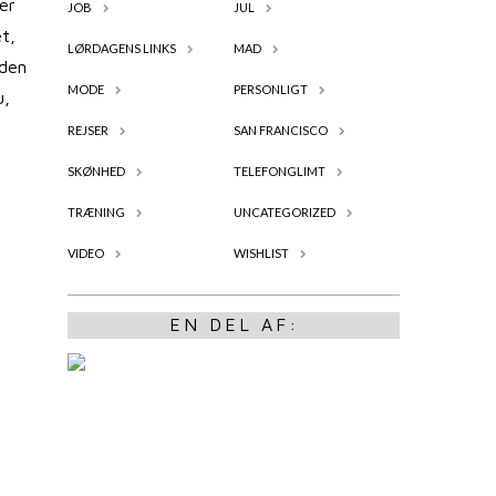
er
JOB
JUL
t,
LØRDAGENS LINKS
MAD
nden
MODE
PERSONLIGT
u,
REJSER
SAN FRANCISCO
SKØNHED
TELEFONGLIMT
TRÆNING
UNCATEGORIZED
VIDEO
WISHLIST
EN DEL AF: