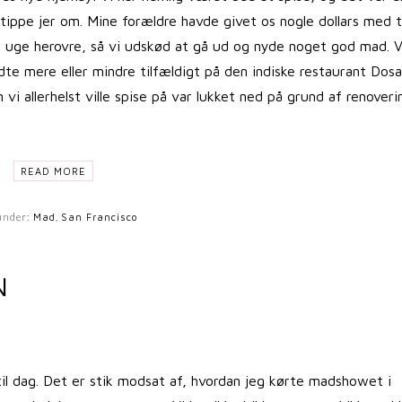
 tippe jer om. Mine forældre havde givet os nogle dollars med t
 uge herovre, så vi udskød at gå ud og nyde noget god mad. V
dte mere eller mindre tilfældigt på den indiske restaurant Dosa
vi allerhelst ville spise på var lukket ned på grund af renoveri
READ MORE
 under:
Mad
,
San Francisco
N
 til dag. Det er stik modsat af, hvordan jeg kørte madshowet i