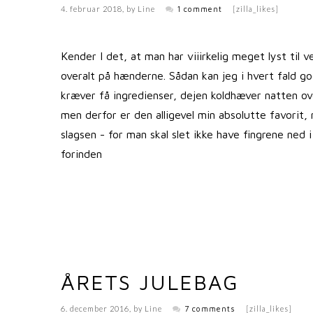
4. februar 2018
, by
Line
1 comment
[zilla_likes]
Kender I det, at man har viiirkelig meget lyst til
overalt på hænderne. Sådan kan jeg i hvert fald g
kræver få ingredienser, dejen koldhæver natten ov
men derfor er den alligevel min absolutte favorit,
slagsen - for man skal slet ikke have fingrene ne
forinden
ÅRETS JULEBAG
6. december 2016
, by
Line
7 comments
[zilla_likes]