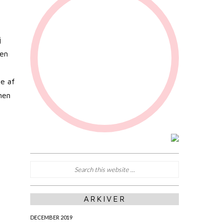
j
Den
me af
nen
ARKIVER
DECEMBER 2019