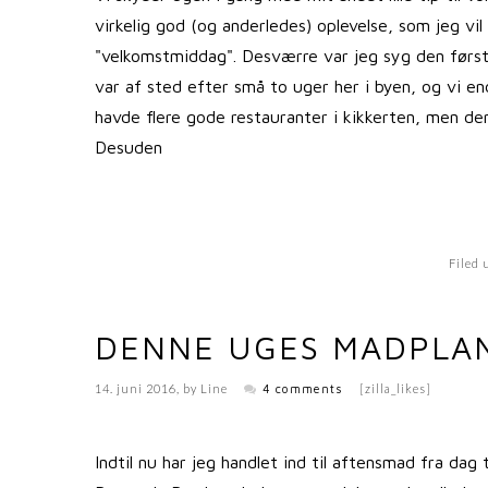
virkelig god (og anderledes) oplevelse, som jeg vil
"velkomstmiddag". Desværre var jeg syg den først
var af sted efter små to uger her i byen, og vi en
havde flere gode restauranter i kikkerten, men den 
Desuden
Filed
DENNE UGES MADPLA
14. juni 2016
, by
Line
4 comments
[zilla_likes]
Indtil nu har jeg handlet ind til aftensmad fra dag