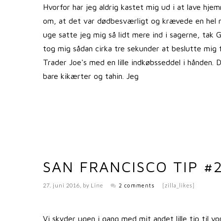
Hvorfor har jeg aldrig kastet mig ud i at lave hj
om, at det var dødbesværligt og krævede en hel ma
uge satte jeg mig så lidt mere ind i sagerne, tak 
tog mig sådan cirka tre sekunder at beslutte mig 
Trader Joe's med en lille indkøbsseddel i hånden. D
bare kikærter og tahin. Jeg
SAN FRANCISCO TIP #
27. juni 2016
, by
Line
2 comments
[zilla_likes]
Vi skyder ugen i gang med mit andet lille tip til 