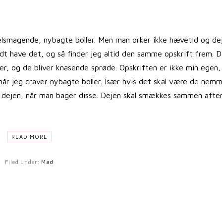
 velsmagende, nybagte boller. Men man orker ikke hævetid og de
odt have det, og så finder jeg altid den samme opskrift frem. 
er, og de bliver knasende sprøde. Opskriften er ikke min egen,
 når jeg craver nybagte boller. Især hvis det skal være de nem
d i dejen, når man bager disse. Dejen skal smækkes sammen afte
READ MORE
Filed under:
Mad