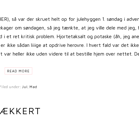
 HER), så var der skruet helt op for julehyggen 1. søndag i adve
ekager om søndagen, så jeg tænkte, at jeg ville dele med jeg,
d i et ret kritisk problem. Hjortetaksalt og potaske (åh, jeg an
r ikke sådan liiige at opdrive herovre. I hvert fald var det ikke
 var heller ikke uden videre til at bestille hjem over nettet. D
READ MORE
Filed under:
Jul
,
Mad
LÆKKERT