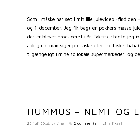
Som I måske har set i min lille julevideo (find den
og 1. december. Jeg fik bagt en pokkers masse jul
der er blevet produceret i år. Faktisk stødte jeg in
aldrig om man siger pot-aske eller po-taske, haha) e
tilgængeligt i mine to lokale supermarkeder, og det
HUMMUS – NEMT OG 
25. juli 2016
, by
Line
2 comments
[zilla_likes]