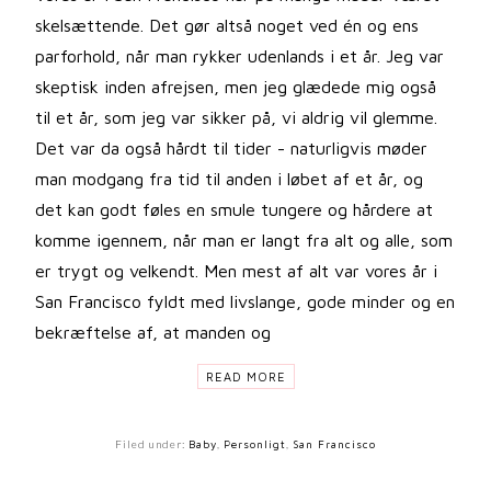
skelsættende. Det gør altså noget ved én og ens
parforhold, når man rykker udenlands i et år. Jeg var
skeptisk inden afrejsen, men jeg glædede mig også
til et år, som jeg var sikker på, vi aldrig vil glemme.
Det var da også hårdt til tider - naturligvis møder
man modgang fra tid til anden i løbet af et år, og
det kan godt føles en smule tungere og hårdere at
komme igennem, når man er langt fra alt og alle, som
er trygt og velkendt. Men mest af alt var vores år i
San Francisco fyldt med livslange, gode minder og en
bekræftelse af, at manden og
READ MORE
Filed under:
Baby
,
Personligt
,
San Francisco