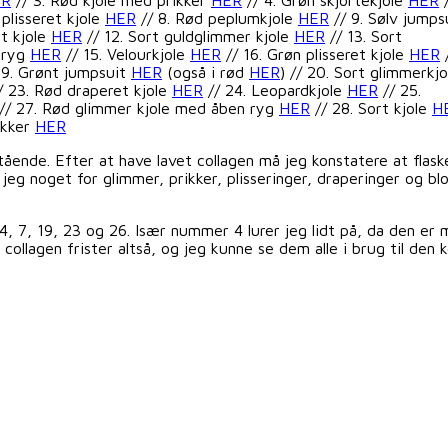
 plisseret kjole
HER
// 8. Rød peplumkjole
HER
// 9. Sølv jumps
et kjole
HER
// 12. Sort guldglimmer kjole
HER
// 13. Sort
eryg
HER
// 15. Velourkjole
HER
// 16. Grøn plisseret kjole
HER
19. Grønt jumpsuit
HER
(også i rød
HER
) // 20. Sort glimmerkjo
/ 23. Rød draperet kjole
HER
// 24. Leopardkjole
HER
// 25.
// 27. Rød glimmer kjole med åben ryg
HER
// 28. Sort kjole
H
ikker
HER
ående. Efter at have lavet collagen må jeg konstatere at flask
ar jeg noget for glimmer, prikker, plisseringer, draperinger og
7, 19, 23 og 26. Især nummer 4 lurer jeg lidt på, da den er me
collagen frister altså, og jeg kunne se dem alle i brug til de