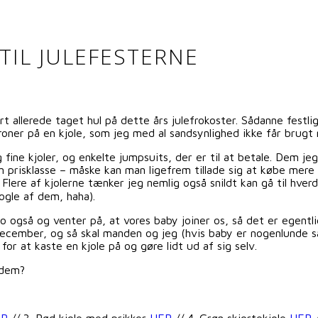
TIL JULEFESTERNE
allerede taget hul på dette års julefrokoster. Sådanne festlig
kroner på en kjole, som jeg med al sandsynlighed ikke får brugt
fine kjoler, og enkelte jumpsuits, der er til at betale. Dem je
 prisklasse – måske kan man ligefrem tillade sig at købe mere en
lere af kjolerne tænker jeg nemlig også snildt kan gå til hverda
ogle af dem, haha).
jo også og venter på, at vores baby joiner os, så det er egen
. december, og så skal manden og jeg (hvis baby er nogenlunde s
for at kaste en kjole på og gøre lidt ud af sig selv.
 dem?
ER
// 3. Rød kjole med prikker
HER
// 4. Grøn skjortekjole
HER
/