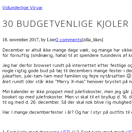
Vidunderlige Virvar
30 BUDGETVENLIGE KJOLER 
0 comments
18. november 2017
, by
Line
[zilla_likes]
December er altså ikke mange dage væk, og mange har sikkert 
for fornuftig (smånærig, haha) til at spendere tusindevis af 
Jeg har derfor browset rundt på internettet efter festlige og 
nogle rigtig gode bud på tøj til decembers mange fester i den
juleaften, jule-tam-tam med familien og fejre nytårsaften 😉 F
året rundt (der står ikke “Merry X-mas” henover brystet på n
Min kalender er ikke proppet med julefrokoster, men jeg går 
booket op med julefrokoster. Men vi skal til et bryllup d. 16
til og med d. 26. december. Så der skal nok blive rig mulighed 
Har I mange decemberfester i år? Og har I styr på outfits til
1. Sort kjole med drapering
HER
// 2. Sort kjole med mesh
H