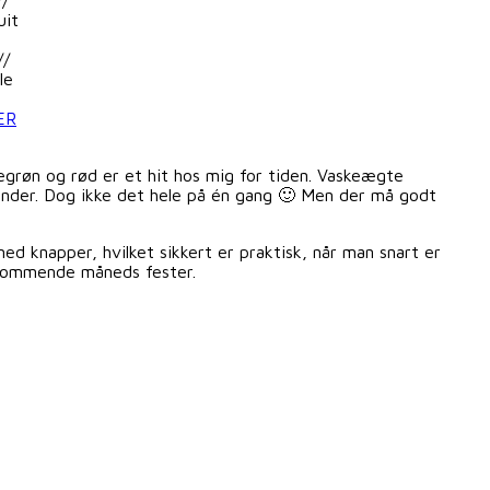
uit
//
le
ER
egrøn og rød er et hit hos mig for tiden. Vaskeægte
 blonder. Dog ikke det hele på én gang 🙂 Men der må godt
d knapper, hvilket sikkert er praktisk, når man snart er
n kommende måneds fester.