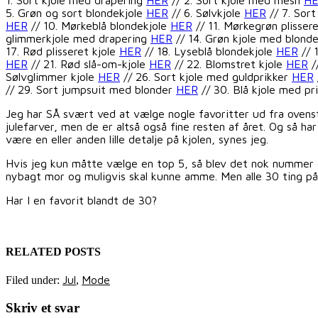
5. Grøn og sort blondekjole
HER
// 6. Sølvkjole
HER
// 7. Sort
HER
// 10. Mørkeblå blondekjole
HER
// 11. Mørkegrøn plisser
glimmerkjole med drapering
HER
// 14. Grøn kjole med blond
17. Rød plisseret kjole
HER
// 18. Lyseblå blondekjole
HER
// 
HER
// 21. Rød slå-om-kjole
HER
// 22. Blomstret kjole
HER
/
Sølvglimmer kjole
HER
// 26. Sort kjole med guldprikker
HER
// 29. Sort jumpsuit med blonder
HER
// 30. Blå kjole med pr
Jeg har SÅ svært ved at vælge nogle favoritter ud fra ovenst
julefarver, men de er altså også fine resten af året. Og så h
være en eller anden lille detalje på kjolen, synes jeg.
Hvis jeg kun måtte vælge en top 5, så blev det nok nummer 4, 
nybagt mor og muligvis skal kunne amme. Men alle 30 ting på 
Har I en favorit blandt de 30?
RELATED POSTS
Jul
Mode
Filed under:
,
Skriv et svar