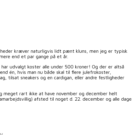
heder kræver naturligvis lidt pænt kluns, men jeg er typisk
 mere end et par gange på et år.
g har udvalgt koster alle under 500 kroner! Og der er altså
d én, hvis man nu både skal til flere julefrokoster,
g, tilsat sneakers og en cardigan, eller andre festligheder
tlig meget rart ikke at have november og december helt
amarbejdsvillig) afsted til noget d. 22. december og alle dage
/