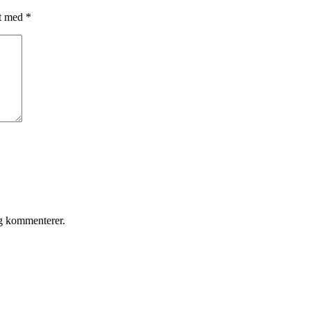
et med
*
eg kommenterer.