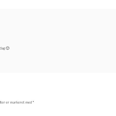
dag 🙂
lter er markeret med
*