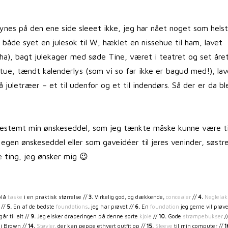
nes på den ene side sleeet ikke, jeg har nået noget som helst
 både syet en julesok til W, hæklet en nissehue til ham, lavet
ha), bagt julekager med søde Tine, været i teatret og set åre
stue, tændt kalenderlys (som vi so far ikke er bagud med!), lav
 juletræer – et til udenfor og et til indendørs. Så der er da bl
 bestemt min ønskeseddel, som jeg tænkte måske kunne være ti
es egen ønskeseddel eller som gaveidéer til jeres veninder, søstr
 ting, jeg ønsker mig 😉
blå
taske
i en praktisk størrelse //
3.
Virkelig god, og dækkende,
concealer
//
4.
Neglelak
 //
5.
En af de bedste
foundations
, jeg har prøvet //
6.
En
foundation
jeg gerne vil prøve
går til alt //
9.
Jeg elsker draperingen på denne sorte
kjole
//
10.
Gode
strømpebukser
/
i Brown //
14.
Støvler,
der kan peppe ethvert outfit op //
15.
Sleeve
til min computer //
1