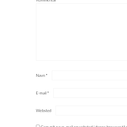
Navn
*
E-mail
*
Websted
Gem mit navn, mail og websted i denne browser til