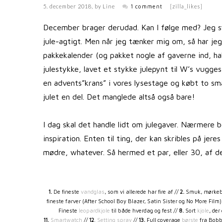
5. december 2018
, by
Line
1 comment
[zilla_likes]
December brager derudad. Kan I følge med? Jeg sy
jule-agtigt. Men når jeg tænker mig om, så har jeg
pakkekalender (og pakket nogle af gaverne ind, ha
julestykke, lavet et stykke julepynt til W’s vugge
en advents”krans” i vores lysestage og købt to små
julet en del. Det manglede altså også bare!
I dag skal det handle lidt om julegaver. Nærmere
inspiration. Enten til ting, der kan skribles på jer
mødre, whatever. Så hermed et par, eller 30, af de
1.
De fineste
vandglas
, som vi allerede har fire af //
2.
Smuk, mørke
fineste farver (After School Boy Blazer, Satin Sister og No More Film)
Fineste
leopardkjole
til både hverdag og fest //
8.
Sort
kjole
, der 
11.
Smartwatch
//
12
.
Setting spray
//
13.
Full coverage
børste
fra Bobb