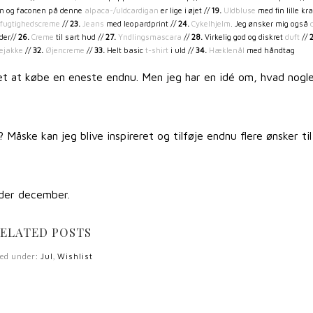
n og faconen på denne
alpaca-/uldcardigan
er lige i øjet //
19.
Uldbluse
med fin lille kra
fugtighedscreme
//
23.
Jeans
med leopardprint //
24.
Cykelhjelm
. Jeg ønsker mig også
eder//
26.
Creme
til sart hud //
27.
Yndlingsmascara
//
28.
Virkelig god og diskret
duft
//
2
ejakke
//
32.
Øjencreme
//
33.
Helt basic
t-shirt
i uld //
34.
Hæklenål
med håndtag
nået at købe en eneste endnu. Men jeg har en idé om, hvad nogl
 Måske kan jeg blive inspireret og tilføje endnu flere ønsker ti
yder december.
ELATED POSTS
led under:
Jul
,
Wishlist