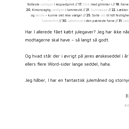
flotteste
cardigan
i leopardprint //
17.
Strik
med glimmer i //
18.
Farve
20.
Kimonoagtig
cardigan
i lammeuld //
21
.
Gulvtæppe
//
22.
Lækker
og
denne
– kunne slet ikke vælge! //
25.
Sorte
sko
til lidt festligh
Sweatshirt
//
30.
Løbebluse
i den pæneste farve //
31.
Løb
Har I allerede fået købt julegaver? Jeg har ikke 
modtagerne skal have – så langt så godt.
Og hvad står der i øvrigt på jeres ønskeseddel i år?
ellers flere Word-sider lange seddel, haha.
Jeg håber, I har en fantastisk julemåned og storn
R
Fi