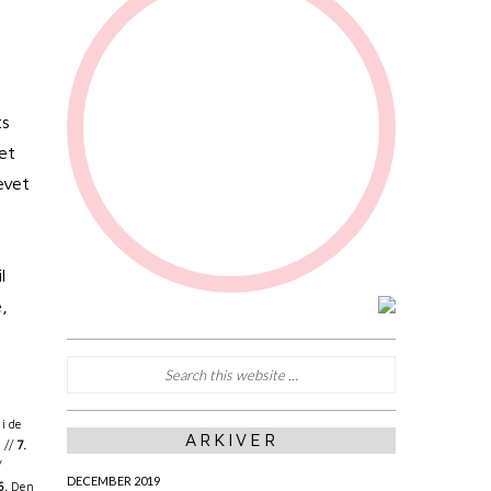
ts
et
evet
l
e,
i de
ARKIVER
 //
7.
/
DECEMBER 2019
6.
Den