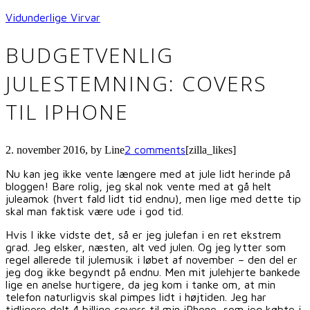
Vidunderlige Virvar
BUDGETVENLIG
JULESTEMNING: COVERS
TIL IPHONE
2 comments
2. november 2016
, by
Line
[zilla_likes]
Nu kan jeg ikke vente længere med at jule lidt herinde på
bloggen! Bare rolig, jeg skal nok vente med at gå helt
juleamok (hvert fald lidt tid endnu), men lige med dette tip
skal man faktisk være ude i god tid.
Hvis I ikke vidste det, så er jeg julefan i en ret ekstrem
grad. Jeg elsker, næsten, alt ved julen. Og jeg lytter som
regel allerede til julemusik i løbet af november – den del er
jeg dog ikke begyndt på endnu. Men mit julehjerte bankede
lige en anelse hurtigere, da jeg kom i tanke om, at min
telefon naturligvis skal pimpes lidt i højtiden. Jeg har
tidligere delt 4 billige covers til min iPhone, som jeg købte i