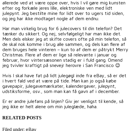
allerede ved at være oppe over, hvis I vil gøre mig kunsten
efter og forkæle jeres lille, elektroniske ven med lidt
julepynt. Jeg bestilte mine for lidt over to ugers tid siden,
og jeg har ikke modtaget nogle af dem endnu.
Har man virkelig brug for 6 julecovers til din telefon? Det
tænker du sikkert. Og nej, selvfølgeligt har man ikke det.
Men dels elsker jeg at skifte covers ofte på min telefon, så
de skal nok komme i brug alle sammen, og dels kan flere af
dem bruges hele vinteren – kun to af dem er påtrykt Merry
Christmas. Flere af dem er lige så relevante i januar og
februar, hvor vintersæsonen stadig er i fuld gang. Omend
jeg tvivler kraftigt på snevejr herovre i San Francisco 😉
Hvis I skal have fat på lidt julegøgl inde fra eBay, så er det
i hvert fald ved at være på tide. Man kan jo også købe
gavepapir, julegavemærkater, kalendergaver, julepynt,
udstiksforme, osv., som man kan få gavn af i december.
Er er andre julefans på linjen? Giv jer venligst til kende, så
jeg ikke er helt alene om min juleglæde, haha.
RELATED POSTS
eBay
Filed under: