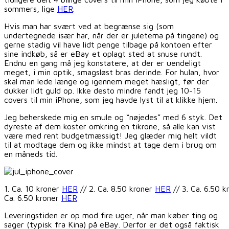
sommers, lige
HER
.
Hvis man har svært ved at begrænse sig (som
undertegnede især har, når der er juletema på tingene) og
gerne stadig vil have lidt penge tilbage på kontoen efter
sine indkøb, så er eBay et oplagt sted at snuse rundt.
Endnu en gang må jeg konstatere, at der er uendeligt
meget, i min optik, smagsløst bras derinde. For hulan, hvor
skal man lede længe og igennem meget hæsligt, før der
dukker lidt guld op. Ikke desto mindre fandt jeg 10-15
covers til min iPhone, som jeg havde lyst til at klikke hjem.
Jeg beherskede mig en smule og “nøjedes” med 6 styk. Det
dyreste af dem koster omkring en tikrone, så alle kan vist
være med rent budgetmæssigt! Jeg glæder mig helt vildt
til at modtage dem og ikke mindst at tage dem i brug om
en måneds tid.
1. Ca. 10 kroner
HER
// 2. Ca. 8.50 kroner
HER
// 3. Ca. 6.50 
Ca. 6.50 kroner
HER
Leveringstiden er op mod fire uger, når man køber ting og
sager (typisk fra Kina) på eBay. Derfor er det også faktisk