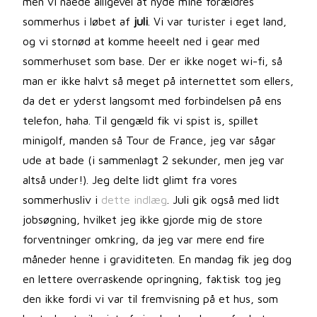
men vi nåede alligevel at nyde mine forældres
sommerhus i løbet af
juli
. Vi var turister i eget land,
og vi stornød at komme heeelt ned i gear med
sommerhuset som base. Der er ikke noget wi-fi, så
man er ikke halvt så meget på internettet som ellers,
da det er yderst langsomt med forbindelsen på ens
telefon, haha. Til gengæld fik vi spist is, spillet
minigolf, manden så Tour de France, jeg var sågar
ude at bade (i sammenlagt 2 sekunder, men jeg var
altså under!). Jeg delte lidt glimt fra vores
sommerhusliv i
dette indlæg
. Juli gik også med lidt
jobsøgning, hvilket jeg ikke gjorde mig de store
forventninger omkring, da jeg var mere end fire
måneder henne i graviditeten. En mandag fik jeg dog
en lettere overraskende opringning, faktisk tog jeg
den ikke fordi vi var til fremvisning på et hus, som