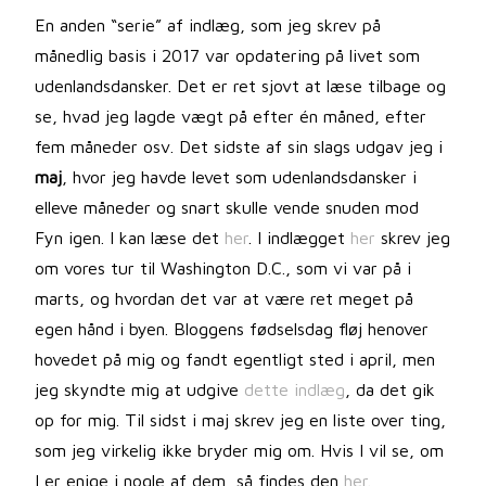
En anden “serie” af indlæg, som jeg skrev på
månedlig basis i 2017 var opdatering på livet som
udenlandsdansker. Det er ret sjovt at læse tilbage og
se, hvad jeg lagde vægt på efter én måned, efter
fem måneder osv. Det sidste af sin slags udgav jeg i
maj
, hvor jeg havde levet som udenlandsdansker i
elleve måneder og snart skulle vende snuden mod
Fyn igen. I kan læse det
her
. I indlægget
her
skrev jeg
om vores tur til Washington D.C., som vi var på i
marts, og hvordan det var at være ret meget på
egen hånd i byen. Bloggens fødselsdag fløj henover
hovedet på mig og fandt egentligt sted i april, men
jeg skyndte mig at udgive
dette indlæg
, da det gik
op for mig. Til sidst i maj skrev jeg en liste over ting,
som jeg virkelig ikke bryder mig om. Hvis I vil se, om
I er enige i nogle af dem, så findes den
her
.