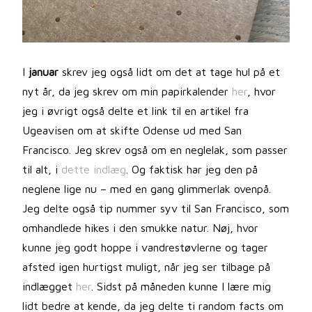
I
januar
skrev jeg også lidt om det at tage hul på et
nyt år, da jeg skrev om min papirkalender
her
, hvor
jeg i øvrigt også delte et link til en artikel fra
Ugeavisen om at skifte Odense ud med San
Francisco. Jeg skrev også om en neglelak, som passer
til alt, i
dette indlæg
. Og faktisk har jeg den på
neglene lige nu – med en gang glimmerlak ovenpå.
Jeg delte også tip nummer syv til San Francisco, som
omhandlede hikes i den smukke natur. Nøj, hvor
kunne jeg godt hoppe i vandrestøvlerne og tager
afsted igen hurtigst muligt, når jeg ser tilbage på
indlægget
her
. Sidst på måneden kunne I lære mig
lidt bedre at kende, da jeg delte ti random facts om