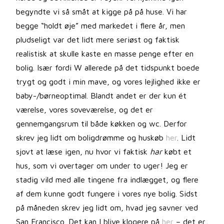
begyndte vi så småt at kigge på på huse. Vi har
begge “holdt øje” med markedet i flere år, men
pludseligt var det lidt mere seriøst og faktisk
realistisk at skulle kaste en masse penge efter en
bolig. Især fordi W allerede på det tidspunkt boede
trygt og godt i min mave, og vores lejlighed ikke er
baby-/børneoptimal. Blandt andet er der kun ét
værelse, vores soveværelse, og det er
gennemgangsrum til både køkken og wc. Derfor
skrev jeg lidt om boligdrømme og huskøb
her
. Lidt
sjovt at læse igen, nu hvor vi faktisk
har
købt et
hus, som vi overtager om under to uger! Jeg er
stadig vild med alle tingene fra indlægget, og flere
af dem kunne godt fungere i vores nye bolig. Sidst
på måneden skrev jeg lidt om, hvad jeg savner ved
San Francisco. Det kan I blive klogere på
her
– det er