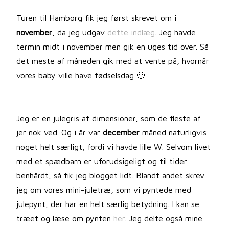
Turen til Hamborg fik jeg først skrevet om i
november
, da jeg udgav
dette indlæg
. Jeg havde
termin midt i november men gik en uges tid over. Så
det meste af måneden gik med at vente på, hvornår
vores baby ville have fødselsdag 🙂
Jeg er en julegris af dimensioner, som de fleste af
jer nok ved. Og i år var
december
måned naturligvis
noget helt særligt, fordi vi havde lille W. Selvom livet
med et spædbarn er uforudsigeligt og til tider
benhårdt, så fik jeg blogget lidt. Blandt andet skrev
jeg om vores mini-juletræ, som vi pyntede med
julepynt, der har en helt særlig betydning. I kan se
træet og læse om pynten
her
. Jeg delte også mine