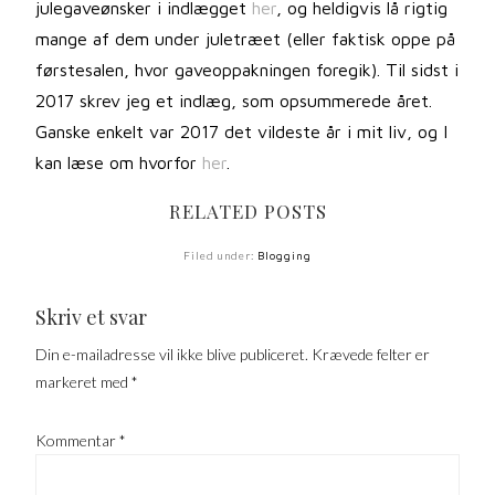
julegaveønsker i indlægget
her
, og heldigvis lå rigtig
mange af dem under juletræet (eller faktisk oppe på
førstesalen, hvor gaveoppakningen foregik). Til sidst i
2017 skrev jeg et indlæg, som opsummerede året.
Ganske enkelt var 2017 det vildeste år i mit liv, og I
kan læse om hvorfor
her
.
RELATED POSTS
Filed under:
Blogging
Skriv et svar
Din e-mailadresse vil ikke blive publiceret.
Krævede felter er
markeret med
*
Kommentar
*