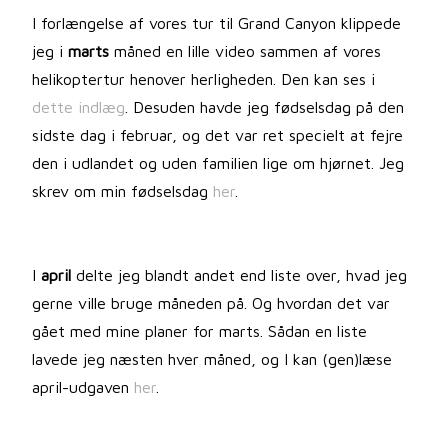
I forlængelse af vores tur til Grand Canyon klippede
jeg i
marts
måned en lille video sammen af vores
helikoptertur henover herligheden. Den kan ses i
dette indlæg
. Desuden havde jeg fødselsdag på den
sidste dag i februar, og det var ret specielt at fejre
den i udlandet og uden familien lige om hjørnet. Jeg
skrev om min fødselsdag
her
.
I
april
delte jeg blandt andet end liste over, hvad jeg
gerne ville bruge måneden på. Og hvordan det var
gået med mine planer for marts. Sådan en liste
lavede jeg næsten hver måned, og I kan (gen)læse
april-udgaven
her
.