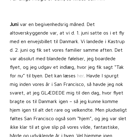
Juni
var en begivenhedsrig måned. Det
altoverskyggende var, at vi d. 1. juni satte os i et fly
med en envejsbillet til Danmark. Vi landede i Kastrup
d. 2. juni og fik set vores familier samme aften. Det
var absolut med blandede følelser, jeg boardede
flyet, og jeg udgav et indlæg, hvor jeg fik sagt “Tak
for nu” til byen. Det kan læses
her
. Havde I spurgt
mig inden vores år i San Francisco, så havde jeg nok
svaret, at jeg GLÆDEDE mig til den dag, hvor flyet
bragte os til Danmark igen – så jeg kunne komme
hjem igen til alt det rare og velkendte. Men pludseligt
føltes San Francisco også som “hjem”, og jeg var slet
ikke klar til at give slip på vores vilde, fantastiske,
hårde og udviklende år i byen. Vel hjemme igen