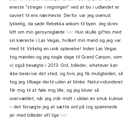
eneste “streger i regningen” ved at bo i udlandet er
savnet til ens nærmeste. Derfor var jeg ovenud
lykkelig, da søde Rebekka ankom til byen. Jeg skrev
lidt om min gensynsglæde
her
. Hun skulle giftes med
sin kæreste i Las Vegas, hvilket min mand og jeg var
med til. Virkelig en unik oplevelse! Inden Las Vegas
tog manden og jeg nogle dage til Grand Canyon, som
vi også besøgte i 2013. Ord, billeder, whatever kan
ikke beskrive det sted, og hvis jeg fik muligheden, så
tog jeg tilbage dertil uden at blinke. Naturvidunderet
får mig til at føle mig lille, og jeg bliver så
overvældet, når jeg står midt i sådan en smuk kulisse
– det forsøgte jeg at sætte ord på (og spammede
jer med billeder af) lige
her
.