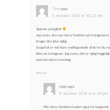
says
Tine
5. oktober 2016 at 10:22 am
Skønne små glimt
Jeg synes, den nye story funktion på Instagram er 
bruger den ikke rigtig.
Snapchat er mit klare yndlingsmedie af de tre du næ
blive på Instagram. Jeg synes, det er rigtig hyggeli
med ind i deres hverdag.
Besvar
Line
says
9. oktober 2016 at 6:29 pm
Min story-funktion loader også ret langsomt, o