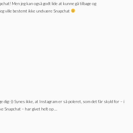
apchat! Men jeg kan også godt lide at kunne gå tilbage og
jeg ville bestemt ikke undvære Snapchat
dig:-)) Synes ikke, at Instagram er så poleret, som det får skyld for – i
ke Snapchat – har givet helt op …