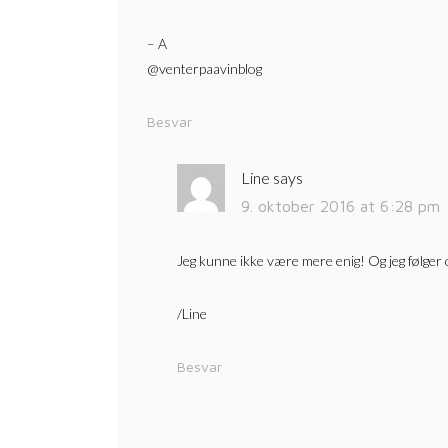
– A
@venterpaavinblog
Besvar
Line
says
9. oktober 2016 at 6:28 pm
Jeg kunne ikke være mere enig! Og jeg følger o
/Line
Besvar