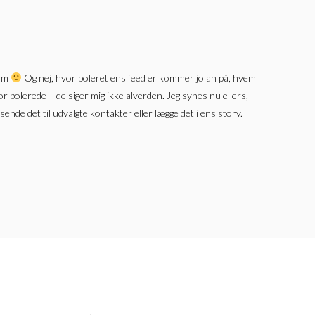
ram
Og nej, hvor poleret ens feed er kommer jo an på, hvem
r polerede – de siger mig ikke alverden. Jeg synes nu ellers,
n sende det til udvalgte kontakter eller lægge det i ens story.