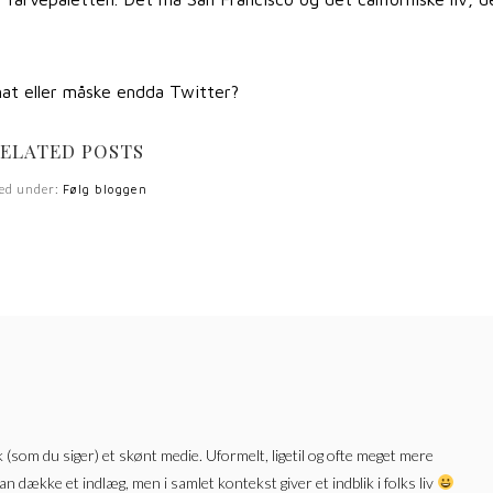
chat eller måske endda Twitter?
ELATED POSTS
led under:
Følg bloggen
k (som du siger) et skønt medie. Uformelt, ligetil og ofte meget mere
n dække et indlæg, men i samlet kontekst giver et indblik i folks liv