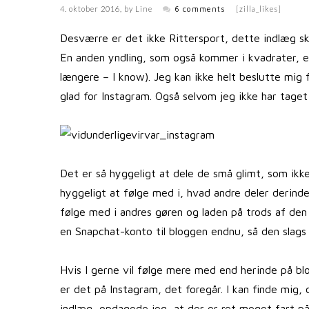
4. oktober 2016
, by
Line
6 comments
[zilla_likes]
Desværre er det ikke Rittersport, dette indlæg s
En anden yndling, som også kommer i kvadrater, er 
længere – I know). Jeg kan ikke helt beslutte mig 
glad for Instagram. Også selvom jeg ikke har taget
Det er så hyggeligt at dele de små glimt, som ikke 
hyggeligt at følge med i, hvad andre deler derinde
følge med i andres gøren og laden på trods af den 
en Snapchat-konto til bloggen endnu, så den slags 
Hvis I gerne vil følge mere med end herinde på bl
er det på Instagram, det foregår. I kan finde mig,
indlæg, opdagede jeg, at der er ret meget fart på 