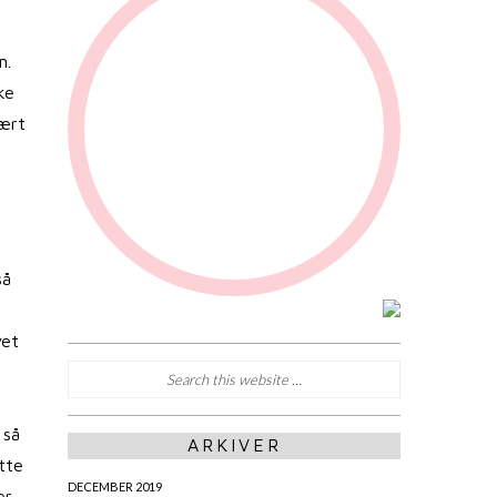
m.
ke
vært
så
vet
 så
ARKIVER
ette
DECEMBER 2019
er