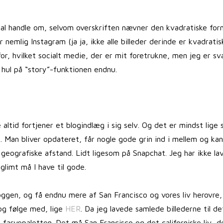
kal handle om, selvom overskriften nævner den kvadratiske for
nemlig Instagram (ja ja, ikke alle billeder derinde er kvadratis
for, hvilket socialt medie, der er mit foretrukne, men jeg er s
 hul på “story”-funktionen endnu.
altid fortjener et blogindlæg i sig selv. Og det er mindst lige 
. Man bliver opdateret, får nogle gode grin ind i mellem og kan
geografiske afstand. Lidt ligesom på Snapchat. Jeg har ikke la
glimt må I have til gode.
oggen, og få endnu mere af San Francisco og vores liv herovre,
 og følge med, lige
HER
. Da jeg lavede samlede billederne til d
farvepaletten. Det må San Francisco og det californiske liv, d