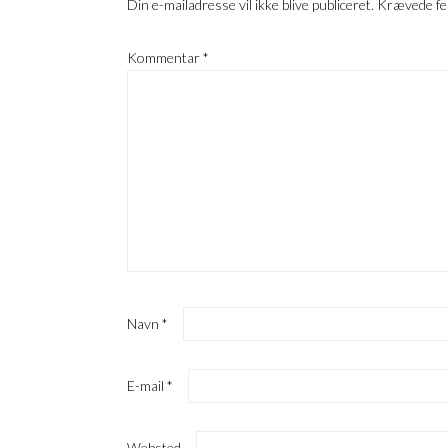
Din e-mailadresse vil ikke blive publiceret.
Krævede fe
Kommentar
*
Navn
*
E-mail
*
Websted