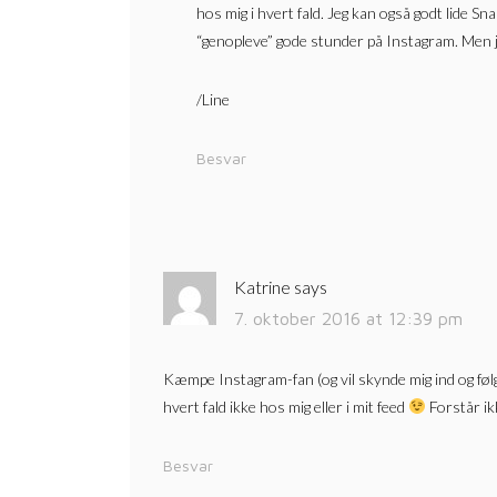
hos mig i hvert fald. Jeg kan også godt lide Sn
“genopleve” gode stunder på Instagram. Men 
/Line
Besvar
Katrine
says
7. oktober 2016 at 12:39 pm
Kæmpe Instagram-fan (og vil skynde mig ind og følge 
hvert fald ikke hos mig eller i mit feed
Forstår ik
Besvar