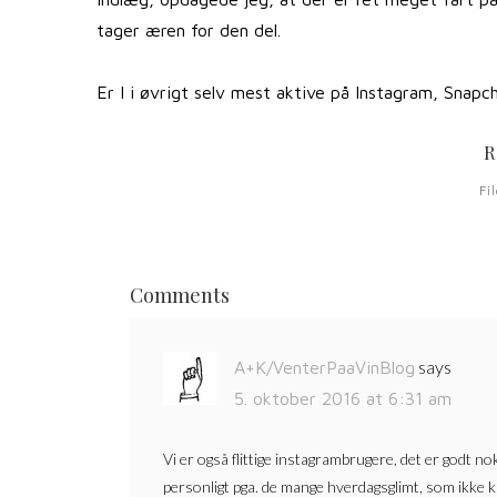
tager æren for den del.
Er I i øvrigt selv mest aktive på Instagram, Snap
R
Fi
Comments
says
A+K/VenterPaaVinBlog
5. oktober 2016 at 6:31 am
Vi er også flittige instagrambrugere, det er godt no
personligt pga. de mange hverdagsglimt, som ikke ka