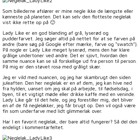
Som billederne afslører er mine negle ikke de længste eller
kønneste på planeten. Det kan selv den flotteste neglelak
vist ikke rette op på 🙂
Lady Like er en god blanding af grå, lyserød og
pudderfarvet. Jeg søger altid på nettet for at se farven på
andre (bare søg på Google efter mærke, farve og “swatch”).
På nogle er Lady Like meget lyserød, mens den har klare
grålige undertoner ved andre. Det er sjovt, hvordan den
samme nuance kan se så forskellige ud fra person til person.
På mig er den støvet rosa med gråligt skær.
Jeg er vild med nuancen, og jeg har skambrugt den siden
juleaften. Den her neglelak er en af dem, jeg kan hive ned
fra hylden, uanset om jeg skal på arbejde, til fødselsdag, i
byen, til et vigtigt møde eller drikke kaffe med en veninde.
Lady Like går til det hele, og jeg forestiller mig, det bliver
en af de få neglelakker, jeg får brugt op. Den vil også være
fin som underfarve med lidt glimmerlak over.
Har I en favorit neglelak, der bare altid fungerer? Så del den
endeligt i kommentarfeltet.