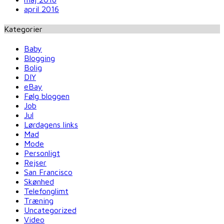
april 2016
Kategorier
Baby
Blogging
Bolig
DIY
eBay
Følg bloggen
Job
Jul
Lørdagens links
Mad
Mode
Personligt
Rejser
San Francisco
Skønhed
Telefonglimt
Træning
Uncategorized
Video