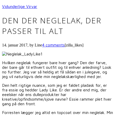
Vidunderlige Virvar
DEN DER NEGLELAK, DER
PASSER TIL ALT
4 comments
14. januar 2017
, by
Line
[zilla_likes]
Hvilken neglelak fungerer bare hver gang? Den der farve,
der bare går til ethvert outfit og til enhver anledning? Look
no further. Jeg var så heldig at få sådan en i julegave, og
jeg vil naturligvis dele min neglelakskærlighed med jer.
Den helt rigtige nuance, som jeg er faldet pladask for, er
fra essie og hedder Lady Like. Er der andre end mig, der
eeelsker når ens dulleprodukter har
kreative/opfindsomme/sjove navne? Essie rammer plet hver
gang på den front.
Forresten lægger jeg altid en topcoat over min neglelak. Min