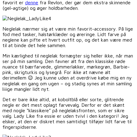
favorit er
denne
fra Revlon, der gør dem ekstra skinnende
(gel-agtige) og øger holdbarheden.
Neglelak nærmer sig at være min favorit-accessory. På lige
fod med tasker, halstørklæder og øreringe. Lidt farve på
neglene kan pifte et hvert outfit op, og det kan være med
til at binde det hele sammen.
Min kærlighed til neglelak fornægter sig heller ikke, når man
ser på min samling. Den favner alt fra den klassiske røde
nuance til bærfarvede, glimmerlakker, mørkegrøn, Barbie-
pink, skrigturkis og lysegrå. For ikke at nævne alt
derimellem 😉 Jeg kunne uden at overdrive købe mig en ny
neglelak en gang om ugen – og stadig synes at min samling
liiige mangler lidt nyt.
Det er bare ikke altid, at koboltblå eller sorte, glitrende
negle er det mest oplagt farvevalg. Derfor er det skønt
med nogle “klassikere” på neglelaksfronten, som er sikre
valg. Lady Like fra essie er uden tvivl i den kategori! Jeg
elsker, at den er diskret men samtidigt tilføjer lidt farve til
fingerspidserne.