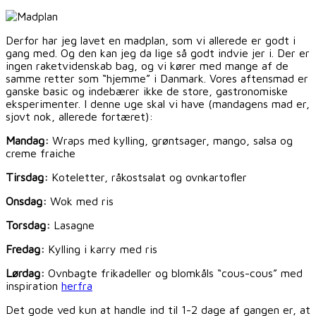
Derfor har jeg lavet en madplan, som vi allerede er godt i
gang med. Og den kan jeg da lige så godt indvie jer i. Der er
ingen raketvidenskab bag, og vi kører med mange af de
samme retter som “hjemme” i Danmark. Vores aftensmad er
ganske basic og indebærer ikke de store, gastronomiske
eksperimenter. I denne uge skal vi have (mandagens mad er,
sjovt nok, allerede fortæret):
Mandag:
Wraps med kylling, grøntsager, mango, salsa og
creme fraiche
Tirsdag:
Koteletter, råkostsalat og ovnkartofler
Onsdag:
Wok med ris
Torsdag:
Lasagne
Fredag:
Kylling i karry med ris
Lørdag:
Ovnbagte frikadeller og blomkåls “cous-cous” med
inspiration
herfra
Det gode ved kun at handle ind til 1-2 dage af gangen er, at