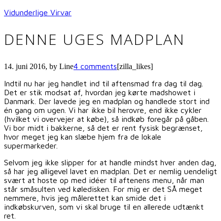
Vidunderlige Virvar
DENNE UGES MADPLAN
4 comments
14. juni 2016
, by
Line
[zilla_likes]
Indtil nu har jeg handlet ind til aftensmad fra dag til dag.
Det er stik modsat af, hvordan jeg kørte madshowet i
Danmark. Der lavede jeg en madplan og handlede stort ind
én gang om ugen. Vi har ikke bil herovre, end ikke cykler
(hvilket vi overvejer at købe), så indkøb foregår på gåben.
Vi bor midt i bakkerne, så det er rent fysisk begrænset,
hvor meget jeg kan slæbe hjem fra de lokale
supermarkeder.
Selvom jeg ikke slipper for at handle mindst hver anden dag,
så har jeg alligevel lavet en madplan. Det er nemlig uendeligt
svært at hoste op med idéer til aftenens menu, når man
står småsulten ved køledisken. For mig er det SÅ meget
nemmere, hvis jeg målerettet kan smide det i
indkøbskurven, som vi skal bruge til en allerede udtænkt
ret.