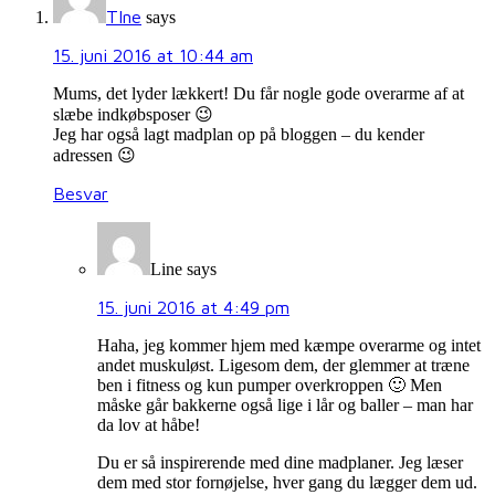
TIne
says
15. juni 2016 at 10:44 am
Mums, det lyder lækkert! Du får nogle gode overarme af at
slæbe indkøbsposer 😉
Jeg har også lagt madplan op på bloggen – du kender
adressen 😉
Besvar
Line
says
15. juni 2016 at 4:49 pm
Haha, jeg kommer hjem med kæmpe overarme og intet
andet muskuløst. Ligesom dem, der glemmer at træne
ben i fitness og kun pumper overkroppen 🙂 Men
måske går bakkerne også lige i lår og baller – man har
da lov at håbe!
Du er så inspirerende med dine madplaner. Jeg læser
dem med stor fornøjelse, hver gang du lægger dem ud.