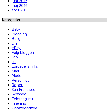
juni 2016
maj 2016
april 2016
Kategorier
Baby
Blogging
Bolig
DIY
eBay
Følg bloggen
Job
Jul
Lørdagens links
Mad
Mode
Personligt
Rejser
San Francisco
Skønhed
Telefonglimt
Træning
Uncategorized