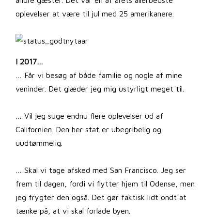
andre gæster. Det var en af årets allerbedste
oplevelser at være til jul med 25 amerikanere.
I 2017…
… Får vi besøg af både familie og nogle af mine
veninder. Det glæder jeg mig ustyrligt meget til.
… Vil jeg suge endnu flere oplevelser ud af
Californien. Den her stat er ubegribelig og
uudtømmelig.
… Skal vi tage afsked med San Francisco. Jeg ser
frem til dagen, fordi vi flytter hjem til Odense, men
jeg frygter den også. Det gør faktisk lidt ondt at
tænke på, at vi skal forlade byen.