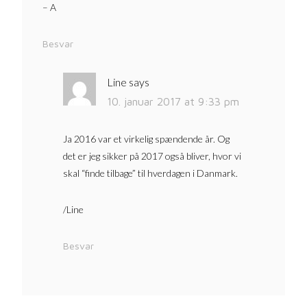
– A
Besvar
Line
says
10. januar 2017 at 9:33 pm
Ja 2016 var et virkelig spændende år. Og
det er jeg sikker på 2017 også bliver, hvor vi
skal “finde tilbage” til hverdagen i Danmark.
/Line
Besvar