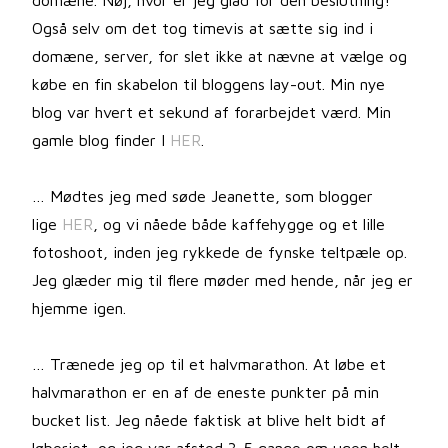
domæne. Nøj, hvor er jeg glad for den beslutning!
Også selv om det tog timevis at sætte sig ind i
domæne, server, for slet ikke at nævne at vælge og
købe en fin skabelon til bloggens lay-out. Min nye
blog var hvert et sekund af forarbejdet værd. Min
gamle blog finder I
HER
.
… Mødtes jeg med søde Jeanette, som blogger
lige
HER
, og vi nåede både kaffehygge og et lille
fotoshoot, inden jeg rykkede de fynske teltpæle op.
Jeg glæder mig til flere møder med hende, når jeg er
hjemme igen.
… Trænede jeg op til et halvmarathon. At løbe et
halvmarathon er en af de eneste punkter på min
bucket list. Jeg nåede faktisk at blive helt bidt af