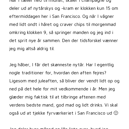
Når I tæller ned til midnat, skåler i champagne og
deler ud af nytårskys og -kram er klokken kun 15 om
eftermiddagen her i San Francisco. Og når I vågner
med lidt ondt i håret og craver chips til morgenmad
omkring klokken 9, så springer manden og jeg ind i
det sprit nye år sammen. Den der tidsforskel vænner
jeg mig altså aldrig til.
Jeg håber, I får det skønneste nytår. Har I egentlig
nogle traditioner for, hvordan den aften fejres?
Ligesom med juleaften, så bliver der vendt lidt op og
ned på det hele for mit vedkommende i år. Men jeg
glæder mig faktisk til at tilbringe aftenen med
verdens bedste mand, god mad og lidt drinks. Vi skal
også ud at tjekke fyrværkeriet i San Francisco ud 🙂