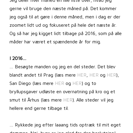
Jeg deler hver måned en lille liste over, hvad jeg
gerne vil bruge den næste måned på. Det kommer
jeg også til at gøre i denne måned, men i dag er der
zoomet lidt ud og fokuseret på hele det næste år.
Og så har jeg kigget lidt tilbage på 2016, som på alle
måder har været et spændende år for mig.
I 2016…
… Besøgte manden og jeg en del steder. Det blev
blandt andet til Prag (læs mere
HER
,
HER
og
HER
),
San Diego (læs mere
HER
og
HER
) og to
bryllupsgaver udløste en overnatning på kro og et
smut til Århus (læs mere
HER
). Alle steder vil jeg
hellere end gerne tilbage til.
… Rykkede jeg efter laaang tids optræk til mit eget