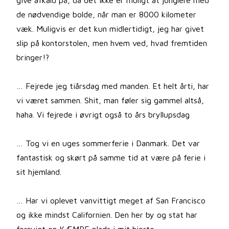
give afkald på, da det ikke er muligt at jonglere med
de nødvendige bolde, når man er 8000 kilometer
væk. Muligvis er det kun midlertidigt, jeg har givet
slip på kontorstolen, men hvem ved, hvad fremtiden
bringer!?
… Fejrede jeg tiårsdag med manden. Et helt årti, har
vi været sammen. Shit, man føler sig gammel altså,
haha. Vi fejrede i øvrigt også to års bryllupsdag
… Tog vi en uges sommerferie i Danmark. Det var
fantastisk og skørt på samme tid at være på ferie i
sit hjemland.
… Har vi oplevet vanvittigt meget af San Francisco
og ikke mindst Californien. Den her by og stat har