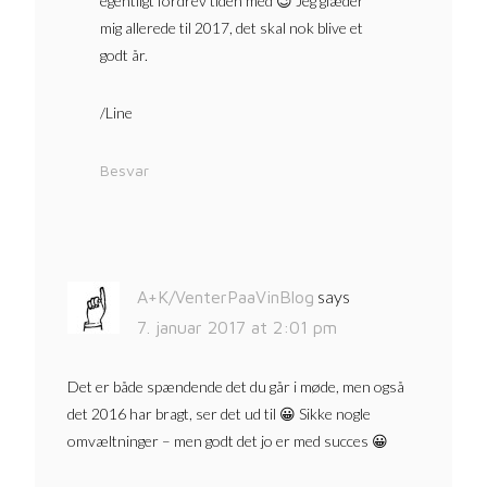
egentligt fordrev tiden med 😉 Jeg glæder
mig allerede til 2017, det skal nok blive et
godt år.
/Line
Besvar
says
A+K/VenterPaaVinBlog
7. januar 2017 at 2:01 pm
Det er både spændende det du går i møde, men også
det 2016 har bragt, ser det ud til 😀 Sikke nogle
omvæltninger – men godt det jo er med succes 😀