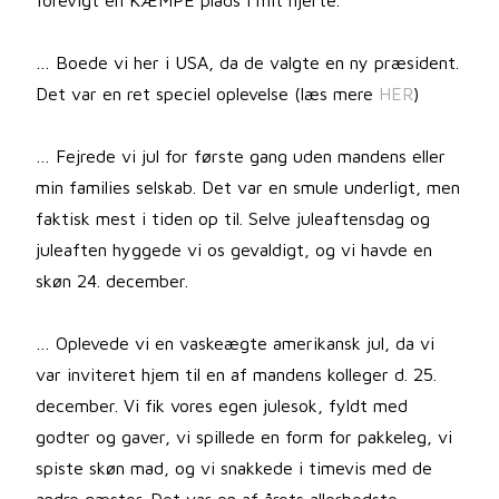
forevigt en KÆMPE plads i mit hjerte.
… Boede vi her i USA, da de valgte en ny præsident.
Det var en ret speciel oplevelse (læs mere
HER
)
… Fejrede vi jul for første gang uden mandens eller
min families selskab. Det var en smule underligt, men
faktisk mest i tiden op til. Selve juleaftensdag og
juleaften hyggede vi os gevaldigt, og vi havde en
skøn 24. december.
… Oplevede vi en vaskeægte amerikansk jul, da vi
var inviteret hjem til en af mandens kolleger d. 25.
december. Vi fik vores egen julesok, fyldt med
godter og gaver, vi spillede en form for pakkeleg, vi
spiste skøn mad, og vi snakkede i timevis med de