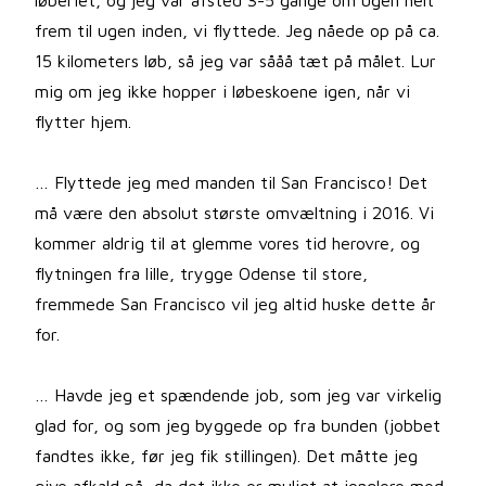
løberiet, og jeg var afsted 3-5 gange om ugen helt
frem til ugen inden, vi flyttede. Jeg nåede op på ca.
15 kilometers løb, så jeg var sååå tæt på målet. Lur
mig om jeg ikke hopper i løbeskoene igen, når vi
flytter hjem.
… Flyttede jeg med manden til San Francisco! Det
må være den absolut største omvæltning i 2016. Vi
kommer aldrig til at glemme vores tid herovre, og
flytningen fra lille, trygge Odense til store,
fremmede San Francisco vil jeg altid huske dette år
for.
… Havde jeg et spændende job, som jeg var virkelig
glad for, og som jeg byggede op fra bunden (jobbet
fandtes ikke, før jeg fik stillingen). Det måtte jeg