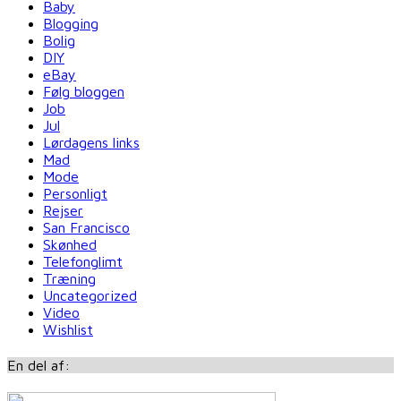
Baby
Blogging
Bolig
DIY
eBay
Følg bloggen
Job
Jul
Lørdagens links
Mad
Mode
Personligt
Rejser
San Francisco
Skønhed
Telefonglimt
Træning
Uncategorized
Video
Wishlist
En del af: