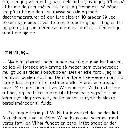
Nå, men jeg vil egentlig bare dele lidt af, hvad jeg håber på
at bruge den her måned til. Først og fremmest, så håber
jeg på at bruge den i en masse solskin og med
dagstemperaturer på den lune side af 10 grader 😉 Jeg
elsker maj måned, hvor foråret er godt i gang, alting er fint
og grønt, og sommeren kan nærmest duftes – den er lige
rundt om hjørnet.
I maj vil jeg…
… Nyde min barsel. Inden længe overtager manden barslen,
og jeg vil forsøge at klemme så meget som overhovedet
muligt ud af tiden i babyboblen. Det er ikke fordi, jeg ikke
har nydt barslen indtil nu. Den har bare ikke være smurt ind i
candyfloss, lignet et glansbillede eller været en dans på
roser. Men med tiden bliver W nemmere, får flere/fastere
rutiner, og jeg bliver bedre til at læse hans signaler. Han
lærer nye ting konstant, og jeg agter at nyde de sidste
barselsmåneder til fulde.
… Planlægge fejring af W. Naturligvis skal der holdes lidt
festligheder, hvor vi fejrer W og hans navn sammen med
vores familier. Vi har fundet en dato, intet andet er der
styr på endnu. Og med halvanden måned til datoen, så er