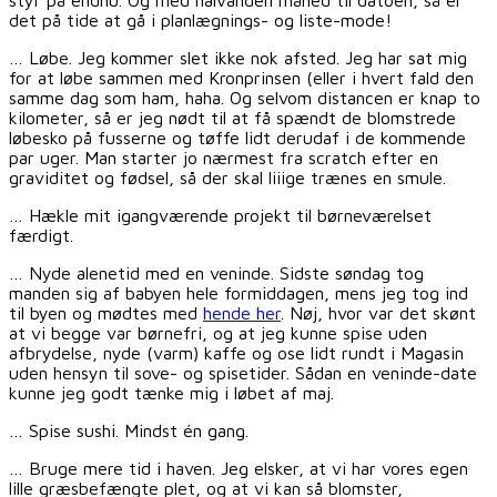
det på tide at gå i planlægnings- og liste-mode!
… Løbe. Jeg kommer slet ikke nok afsted. Jeg har sat mig
for at løbe sammen med Kronprinsen (eller i hvert fald den
samme dag som ham, haha. Og selvom distancen er knap to
kilometer, så er jeg nødt til at få spændt de blomstrede
løbesko på fusserne og tøffe lidt derudaf i de kommende
par uger. Man starter jo nærmest fra scratch efter en
graviditet og fødsel, så der skal liiige trænes en smule.
… Hækle mit igangværende projekt til børneværelset
færdigt.
… Nyde alenetid med en veninde. Sidste søndag tog
manden sig af babyen hele formiddagen, mens jeg tog ind
til byen og mødtes med
hende her
. Nøj, hvor var det skønt
at vi begge var børnefri, og at jeg kunne spise uden
afbrydelse, nyde (varm) kaffe og ose lidt rundt i Magasin
uden hensyn til sove- og spisetider. Sådan en veninde-date
kunne jeg godt tænke mig i løbet af maj.
… Spise sushi. Mindst én gang.
… Bruge mere tid i haven. Jeg elsker, at vi har vores egen
lille græsbefængte plet, og at vi kan så blomster,