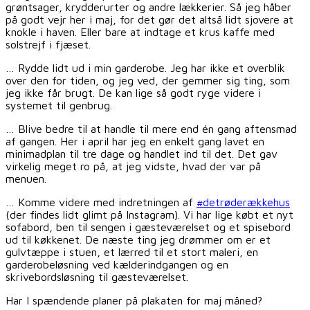
grøntsager, krydderurter og andre lækkerier. Så jeg håber
på godt vejr her i maj, for det gør det altså lidt sjovere at
knokle i haven. Eller bare at indtage et krus kaffe med
solstrejf i fjæset.
… Rydde lidt ud i min garderobe. Jeg har ikke et overblik
over den for tiden, og jeg ved, der gemmer sig ting, som
jeg ikke får brugt. De kan lige så godt ryge videre i
systemet til genbrug.
… Blive bedre til at handle til mere end én gang aftensmad
af gangen. Her i april har jeg en enkelt gang lavet en
minimadplan til tre dage og handlet ind til det. Det gav
virkelig meget ro på, at jeg vidste, hvad der var på
menuen.
… Komme videre med indretningen af
#detrøderækkehus
(der findes lidt glimt på Instagram). Vi har lige købt et nyt
sofabord, ben til sengen i gæsteværelset og et spisebord
ud til køkkenet. De næste ting jeg drømmer om er et
gulvtæppe i stuen, et lærred til et stort maleri, en
garderobeløsning ved kælderindgangen og en
skrivebordsløsning til gæsteværelset.
Har I spændende planer på plakaten for maj måned?