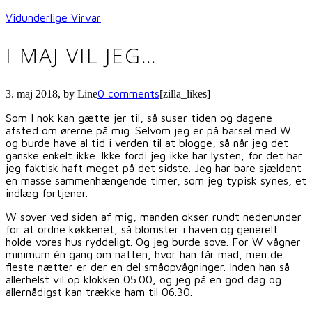
Vidunderlige Virvar
I MAJ VIL JEG…
0 comments
3. maj 2018
, by
Line
[zilla_likes]
Som I nok kan gætte jer til, så suser tiden og dagene
afsted om ørerne på mig. Selvom jeg er på barsel med W
og burde have al tid i verden til at blogge, så når jeg det
ganske enkelt ikke. Ikke fordi jeg ikke har lysten, for det har
jeg faktisk haft meget på det sidste. Jeg har bare sjældent
en masse sammenhængende timer, som jeg typisk synes, et
indlæg fortjener.
W sover ved siden af mig, manden okser rundt nedenunder
for at ordne køkkenet, så blomster i haven og generelt
holde vores hus ryddeligt. Og jeg burde sove. For W vågner
minimum én gang om natten, hvor han får mad, men de
fleste nætter er der en del småopvågninger. Inden han så
allerhelst vil op klokken 05.00, og jeg på en god dag og
allernådigst kan trække ham til 06.30.