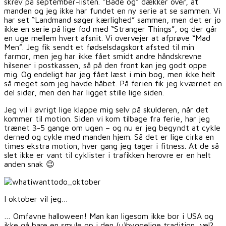
skrev på september-listen. “Både og” dækker over, at
manden og jeg ikke har fundet en ny serie at se sammen. Vi
har set “Landmand søger kærlighed” sammen, men det er jo
ikke en serie på lige fod med “Stranger Things”, og der går
en uge mellem hvert afsnit. Vi overvejer at afprøve “Mad
Men”. Jeg fik sendt et fødselsdagskort afsted til min
farmor, men jeg har ikke fået smidt andre håndskrevne
hilsener i postkassen, så på den front kan jeg godt oppe
mig. Og endeligt har jeg fået læst i min bog, men ikke helt
så meget som jeg havde håbet. På ferien fik jeg kværnet en
del sider, men den har ligget stille lige siden.
Jeg vil i øvrigt lige klappe mig selv på skulderen, når det
kommer til motion. Siden vi kom tilbage fra ferie, har jeg
trænet 3-5 gange om ugen – og nu er jeg begyndt at cykle
derned og cykle med manden hjem. Så det er lige cirka en
times ekstra motion, hver gang jeg tager i fitness. At de så
slet ikke er vant til cyklister i trafikken herovre er en helt
anden snak 😉
I oktober vil jeg…
… Omfavne halloween! Man kan ligesom ikke bor i USA og
ikke gå bare en smule op i den (u)hyggelige tradition, vel?