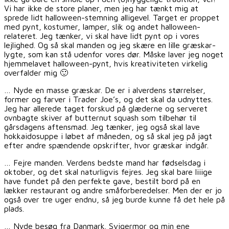
Vi har ikke de store planer, men jeg har tænkt mig at
sprede lidt halloween-stemning alligevel. Target er proppet
med pynt, kostumer, lamper, slik og andet halloween-
relateret. Jeg tænker, vi skal have lidt pynt op i vores
lejlighed. Og så skal manden og jeg skære en lille græskar-
lygte, som kan stå udenfor vores dør. Måske laver jeg noget
hjemmelavet halloween-pynt, hvis kreativiteten virkelig
overfalder mig 🙂
… Nyde en masse græskar. De er i alverdens størrelser,
former og farver i Trader Joe’s, og det skal da udnyttes.
Jeg har allerede taget forskud på glæderne og serveret
ovnbagte skiver af butternut squash som tilbehør til
gårsdagens aftensmad. Jeg tænker, jeg også skal lave
hokkaidosuppe i løbet af måneden, og så skal jeg på jagt
efter andre spændende opskrifter, hvor græskar indgår.
… Fejre manden. Verdens bedste mand har fødselsdag i
oktober, og det skal naturligvis fejres. Jeg skal bare liiige
have fundet på den perfekte gave, bestilt bord på en
lækker restaurant og andre småforberedelser. Men der er jo
også over tre uger endnu, så jeg burde kunne få det hele på
plads.
… Nyde besøg fra Danmark. Svigermor og min ene