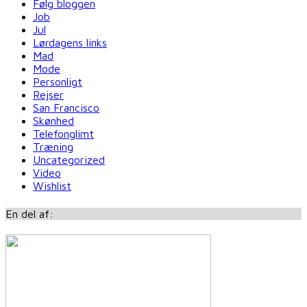
Følg bloggen
Job
Jul
Lørdagens links
Mad
Mode
Personligt
Rejser
San Francisco
Skønhed
Telefonglimt
Træning
Uncategorized
Video
Wishlist
En del af: