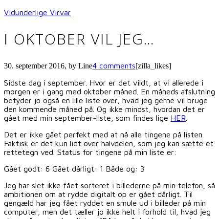
Vidunderlige Virvar
I OKTOBER VIL JEG…
4 comments
30. september 2016
, by
Line
[zilla_likes]
Sidste dag i september. Hvor er det vildt, at vi allerede i
morgen er i gang med oktober måned. En måneds afslutning
betyder jo også en lille liste over, hvad jeg gerne vil bruge
den kommende måned på. Og ikke mindst, hvordan det er
gået med min september-liste, som findes lige
HER
.
Det er ikke gået perfekt med at nå alle tingene på listen.
Faktisk er det kun lidt over halvdelen, som jeg kan sætte et
rettetegn ved. Status for tingene på min liste er:
Gået godt: 6 Gået dårligt: 1 Både og: 3
Jeg har slet ikke fået sorteret i billederne på min telefon, så
ambitionen om at rydde digitalt op er gået dårligt. Til
gengæld har jeg fået ryddet en smule ud i billeder på min
computer, men det tæller jo ikke helt i forhold til, hvad jeg