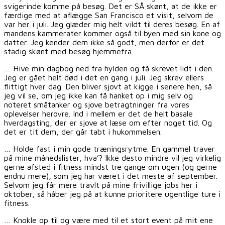
svigerinde komme på besøg. Det er SÅ skønt, at de ikke er
færdige med at aflægge San Francisco et visit, selvom de
var her i juli. Jeg glæder mig helt vildt til deres besøg. En af
mandens kammerater kommer også til byen med sin kone og
datter. Jeg kender dem ikke så godt, men derfor er det
stadig skønt med besøg hjemmefra.
… Hive min dagbog ned fra hylden og få skrevet lidt i den.
Jeg er gået helt død i det en gang i juli. Jeg skrev ellers
flittigt hver dag. Den bliver sjovt at kigge i senere hen, så
jeg vil se, om jeg ikke kan få hanket op i mig selv og
noteret småtanker og sjove betragtninger fra vores
oplevelser herovre. Ind i mellem er det de helt basale
hverdagsting, der er sjove at læse om efter noget tid. Og
det er tit dem, der går tabt i hukommelsen.
… Holde fast i min gode træningsrytme. En gammel traver
på mine månedslister, hva’? Ikke desto mindre vil jeg virkelig
gerne afsted i fitness mindst tre gange om ugen (og gerne
endnu mere), som jeg har været i det meste af september.
Selvom jeg får mere travlt på mine frivillige jobs her i
oktober, så håber jeg på at kunne prioritere ugentlige ture i
fitness.
… Knokle op til og være med til et stort event på mit ene