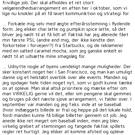
frivillige job. Der skal afholdes et ret stort
velgørendhedsarrangement en aften her i oktober, som vi
lige nu knokler på at få lavet kommuniktion og strategi for.
… Forkæle mig selv med ægte efterårsstemning i flydende
form. Jeg elsker chai latte og pumpkin spice latte, så det
bliver jeg nødt til at få lidt af. Faktisk har jeg allerede fået
min første PSL (andre end mig, der ikke kendte den
forkortelse i forvejen!?) fra Starbucks, og de reklamerer
med en salted caramel mocha, som jeg ganske enkelt er
nødt til at udsætte mine smagsløg for.
… Udnytte nogle af byens uendeligt mange muligheder. Der
sker konstant noget her i San Francisco, og man kan umuligt
danne sig et helstøbt overblik over alle events. Manden og
jeg opdager hele tiden noget nyt, som vi godt kunne tænke
os at opleve. Man skal altså prioritere og mærke efter om
man VIRKELIG gerne vil det, eller om pengene skal gemmes
og bruges på det næste sjove arrangement, vi falder over. I
september var manden og jeg f.eks. inde at se baseball
(hvor indlæggets billede er fra) og heppe på det lokale hold,
fordi manden kunne få billige billetter gennem sit job. Jeg
anede ikke ret meget om baseball inden, men jeg blev
virkelig grebet af stemningen og fangede faktisk spillets
regler ret hurtigt. Jeg elsker at komme afsted og opleve