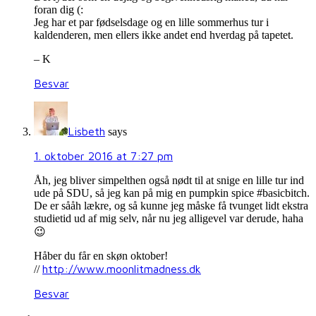
foran dig (:
Jeg har et par fødselsdage og en lille sommerhus tur i
kaldenderen, men ellers ikke andet end hverdag på tapetet.
– K
Besvar
Lisbeth
says
1. oktober 2016 at 7:27 pm
Åh, jeg bliver simpelthen også nødt til at snige en lille tur ind
ude på SDU, så jeg kan på mig en pumpkin spice #basicbitch.
De er sååh lækre, og så kunne jeg måske få tvunget lidt ekstra
studietid ud af mig selv, når nu jeg alligevel var derude, haha
😉
Håber du får en skøn oktober!
http://www.moonlitmadness.dk
//
Besvar