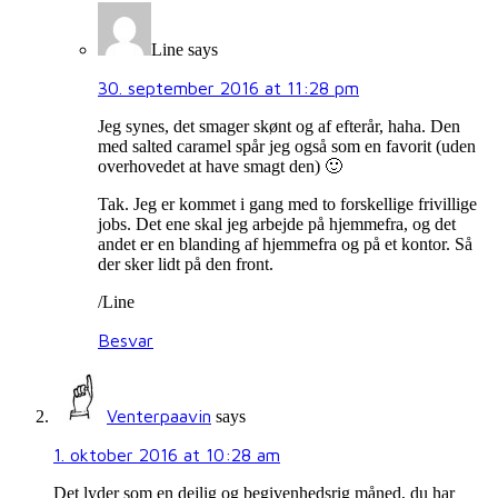
Line
says
30. september 2016 at 11:28 pm
Jeg synes, det smager skønt og af efterår, haha. Den
med salted caramel spår jeg også som en favorit (uden
overhovedet at have smagt den) 🙂
Tak. Jeg er kommet i gang med to forskellige frivillige
jobs. Det ene skal jeg arbejde på hjemmefra, og det
andet er en blanding af hjemmefra og på et kontor. Så
der sker lidt på den front.
/Line
Besvar
Venterpaavin
says
1. oktober 2016 at 10:28 am
Det lyder som en dejlig og begivenhedsrig måned, du har