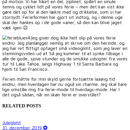
på motion. Vi har hiket en del, ziplinet, spillet en smule
tennis og cyklet lidt på vores ferie – men det kan vist ikke
gøre det op for al den lækre mad og drikkelse, som vi har
stornydt. Ferieformen har gjort sit indtog, og i denne uge
skal der hankes op i de gode vaner, så den kan blive jaget
væk igen 😉
Jeg giver dog ikke helt slip på vores ferie
endnu. Jeg planlægger nemlig at skrive om den herinde, og
jeg har ret flittigt optaget små videoglimt, som jeg laver en
stemningsvideo ud af. Så jeg kommer til at synke tilbage i
alle de gode, sjove stunder og de smukke udsigter fra vores
tur til Lake Tahoe, langs Highway 1 til Santa Barbara og
hjem til San Francisco.
Ferien måtte for min skyld gerne fortsætte laaang tid
endnu, men hverdagen har nu også sin charme. Jeg skal bare
lige omstille mig fra ferie-mode til hverdags-mode. Har I
det også sådan, når en skøn ferie er overstået?
RELATED POSTS
Juleglimt
31. december 2019