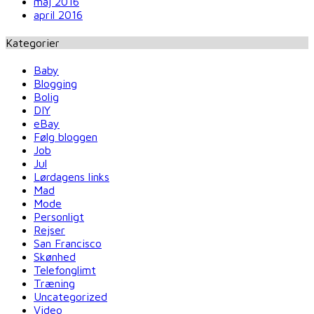
maj 2016
april 2016
Kategorier
Baby
Blogging
Bolig
DIY
eBay
Følg bloggen
Job
Jul
Lørdagens links
Mad
Mode
Personligt
Rejser
San Francisco
Skønhed
Telefonglimt
Træning
Uncategorized
Video