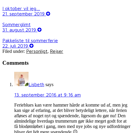
I oktober vil jeg…
21. september 2019
Sommerglimt
31. august 2019
Pakkeliste til sommerferie
22. juli 2019
Personligt
Rejser
Filed under:
,
Comments
Lisbeth
says
13. september 2016 at 9:16 am
Ferieblues kan være hammer hårde at komme ud af, men jeg
kan sige af erfaring, at det bliver betydeligt lettere, når ferien
afløses af noget nyt og spændende, ligesom du gør nu! Den
almindelige hverdags trummerum gør ikke meget godt for at
få blodømløbet i gang, men med nye jobs og nye udfordringer
bliver det lidt mere spændende 😉