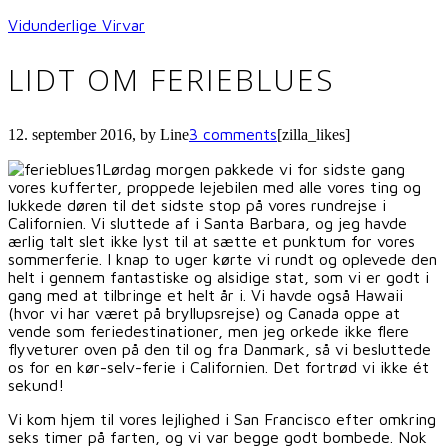
Vidunderlige Virvar
LIDT OM FERIEBLUES
3 comments
12. september 2016
, by
Line
[zilla_likes]
Lørdag morgen pakkede vi for sidste gang
vores kufferter, proppede lejebilen med alle vores ting og
lukkede døren til det sidste stop på vores rundrejse i
Californien. Vi sluttede af i Santa Barbara, og jeg havde
ærlig talt slet ikke lyst til at sætte et punktum for vores
sommerferie. I knap to uger kørte vi rundt og oplevede den
helt i gennem fantastiske og alsidige stat, som vi er godt i
gang med at tilbringe et helt år i. Vi havde også Hawaii
(hvor vi har været på bryllupsrejse) og Canada oppe at
vende som feriedestinationer, men jeg orkede ikke flere
flyveturer oven på den til og fra Danmark, så vi besluttede
os for en kør-selv-ferie i Californien. Det fortrød vi ikke ét
sekund!
Vi kom hjem til vores lejlighed i San Francisco efter omkring
seks timer på farten, og vi var begge godt bombede. Nok