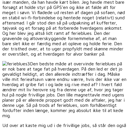
især manden, da han havde kørt bilen. Jeg havde mest bare
forsøgt at holde styr på GPS’en og ikke at falde alt for
meget i søvn. Vi fladede ud resten af dagen på sofaen, nød
en stabil wi-fi-forbindelse og hentede noget (relativt) sund
aftensmad. I går stod den så på udpakning af kufferter,
tøjvask og et forsøg på at forberede hverdagens ankomst.
Og her blev jeg altså lidt ramt af ferieblues. Den der
gnavende og altoverskyggende fornemmelse af, at man
bare slet ikke er færdig med at opleve og holde ferie. Den
der tristhed over, at to uger propfyldt med skønne minder
er overstået, og at hverdagen for alvor banker på.
Den bedste måde at overvinde ferieblues på
er nok bare at tage fat på hverdagen. På den led er det jo
gevaldigt heldigt, at den allerede indtræffer i dag. Måske
ville mit ferieafsavn være endnu værre, hvis der ikke var en
hverdag at gribe fat i og lade sig rive med af? I hvert fald
ændrer mit liv herovre sig fra denne uge af, hvor jeg tager
hul på nogle frivillige jobs. Den lille magnettavle med ugens
planer på er allerede proppet godt med de aftaler, jeg har i
denne uge. Så på trods af ferieblues, som forhåbentligt
fordufter inden længe, kommer jeg absolut ikke til at kede
mig.
Ud over at kaste mig ud i de frivillige jobs, så står den også