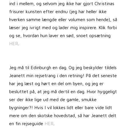
ind i mellem, og selvom jeg ikke har gjort Christinas
frisurer kunsten efter endnu (jeg har heller ikke
hverken samme længde eller volumen som hende), så
læser jeg ivrigt med og lader mig inspirere. Klik forbi
og se, hvordan hun laver en sød, snoet opsætning
HER
.
Jeg må til Edinburgh en dag. Og jeg beskylder tildels
Jeanett min rejsetrang i den retning! På det seneste
har jeg læst og hørt en del om byen, og jeg er
besluttet på, at jeg må dertil en dag. Hvor hyggeligt
ser der ikke lige ud med de gamle, smukke
bygninger?! Hvis I vil lokkes lidt eller bare vide lidt
mere om den skotske hovedstad, så har Jeanett delt
en fin rejseguide
HER
.