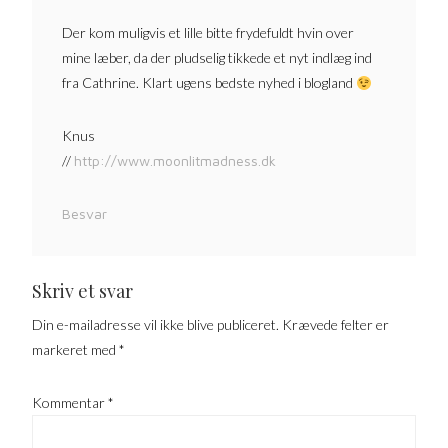
Der kom muligvis et lille bitte frydefuldt hvin over
mine læber, da der pludselig tikkede et nyt indlæg ind
fra Cathrine. Klart ugens bedste nyhed i blogland
Knus
//
http://www.moonlitmadness.dk
Besvar
Skriv et svar
Din e-mailadresse vil ikke blive publiceret.
Krævede felter er
markeret med
*
Kommentar
*