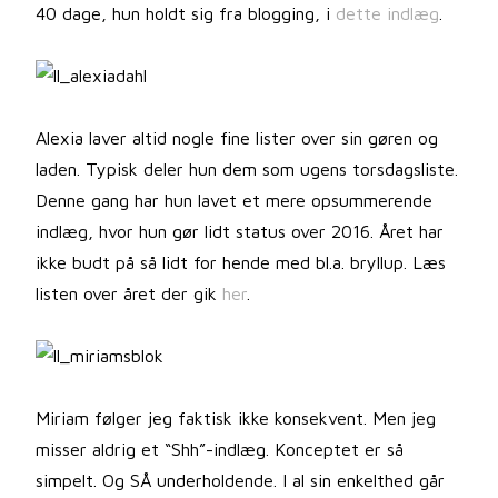
40 dage, hun holdt sig fra blogging, i
dette indlæg
.
Alexia laver altid nogle fine lister over sin gøren og
laden. Typisk deler hun dem som ugens torsdagsliste.
Denne gang har hun lavet et mere opsummerende
indlæg, hvor hun gør lidt status over 2016. Året har
ikke budt på så lidt for hende med bl.a. bryllup. Læs
listen over året der gik
her
.
Miriam følger jeg faktisk ikke konsekvent. Men jeg
misser aldrig et “Shh”-indlæg. Konceptet er så
simpelt. Og SÅ underholdende. I al sin enkelthed går