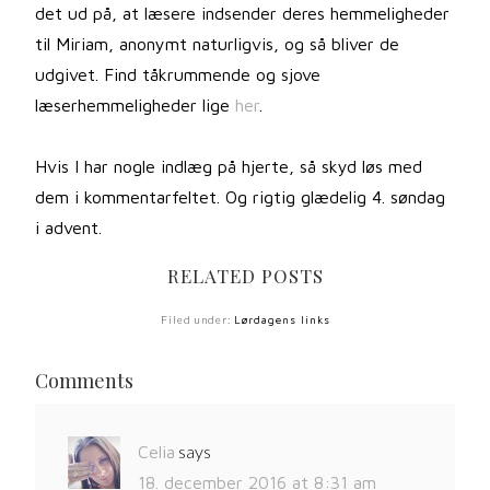
det ud på, at læsere indsender deres hemmeligheder
til Miriam, anonymt naturligvis, og så bliver de
udgivet. Find tåkrummende og sjove
læserhemmeligheder lige
her
.
Hvis I har nogle indlæg på hjerte, så skyd løs med
dem i kommentarfeltet. Og rigtig glædelig 4. søndag
i advent.
RELATED POSTS
Filed under:
Lørdagens links
Comments
says
Celia
18. december 2016 at 8:31 am