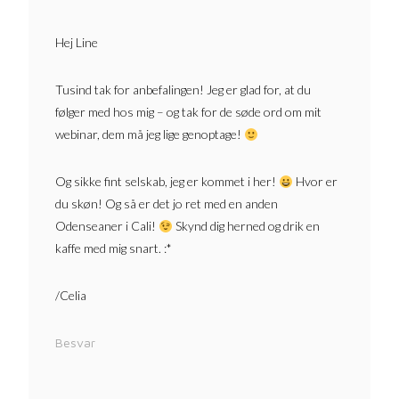
Hej Line
Tusind tak for anbefalingen! Jeg er glad for, at du
følger med hos mig – og tak for de søde ord om mit
webinar, dem må jeg lige genoptage!
Og sikke fint selskab, jeg er kommet i her!
Hvor er
du skøn! Og så er det jo ret med en anden
Odenseaner i Cali!
Skynd dig herned og drik en
kaffe med mig snart. :*
/Celia
Besvar