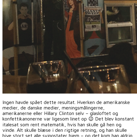
Ingen havde spået dette resultat. Hverken de amerikanske
medier, de danske medier, meningsmålingerne,
amerikanerne eller Hillary Clinton selv – glasloftet og
konfettikanonerne var ligesom linet op 😉 Det blev konstant
italesat som rent matematik, hvis han skulle gå hen og
vinde. Alt skulle blæse i den rigtige retning, og han skulle
hive stort set alle svingstater hjem – og det kom han aldrig