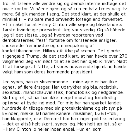
tro, at tallene ville ændre sig og demokraterne indtage det
ovale kontor. Vi nåede hjem og så kun en halv times valg-tv
mere. Så gik manden i seng. Det stod klart, at der skulle et
mirakel til – nu bare med omvendt fortegn end forventet.
Et mirakel for at Hillary Clinton ville sejre og blive landets
første kvindelige præsident. Jeg var stædig. Og så håbede
jeg til det sidste. Jeg så hvordan reporteren ved
demokraternes “fest” fortalte om forstenede ansigter,
chokerede fremmødte og om nedpakning af
konfettikanonerne. Hillary gik ikke på scenen. Det gjorde
tilgengæld Trump, da det stod klart, at han havde over 270
valgmænd. Jeg var nødt til at se det her øjeblik “live”. Nødt
til at forsøge at fatte, at vores nuværende hjemland havde
valgt ham som deres kommende præsident.
Jeg synes, han er skræmmende. I mine øjne er han ikke
egnet, af flere årsager. Han udtrykker sig bl.a. racistisk,
sexistisk, mandschauvinistisk, homofobisk og nedgørende.
Slet og ret, så har han ikke meget moral og forbilledlig
opførsel at byde ind med. For mig har han sparket landet
hundrede år tilbage med sin protektionisme og sit syn på
kvinder, mørke, latinamerikanere, muslimer, LGBT-folk,
handikappede, osv. Dernæst har han ingen politisk erfaring
– det er altså helt skørt, synes jeg. Men helt ærligt, så er
Hillary Clinton jo heller ingen engel. Hun er, som