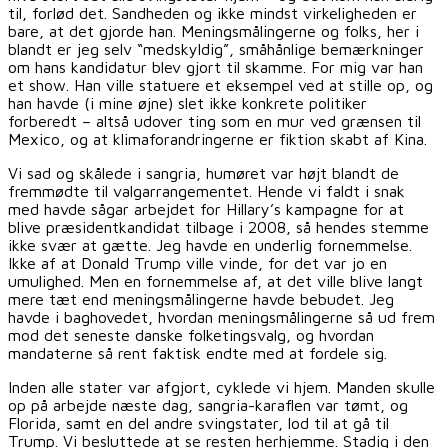
til, forlød det. Sandheden og ikke mindst virkeligheden er
bare, at det gjorde han. Meningsmålingerne og folks, her i
blandt er jeg selv “medskyldig”, småhånlige bemærkninger
om hans kandidatur blev gjort til skamme. For mig var han
et show. Han ville statuere et eksempel ved at stille op, og
han havde (i mine øjne) slet ikke konkrete politiker
forberedt – altså udover ting som en mur ved grænsen til
Mexico, og at klimaforandringerne er fiktion skabt af Kina.
Vi sad og skålede i sangria, humøret var højt blandt de
fremmødte til valgarrangementet. Hende vi faldt i snak
med havde sågar arbejdet for Hillary’s kampagne for at
blive præsidentkandidat tilbage i 2008, så hendes stemme
ikke svær at gætte. Jeg havde en underlig fornemmelse.
Ikke af at Donald Trump ville vinde, for det var jo en
umulighed. Men en fornemmelse af, at det ville blive langt
mere tæt end meningsmålingerne havde bebudet. Jeg
havde i baghovedet, hvordan meningsmålingerne så ud frem
mod det seneste danske folketingsvalg, og hvordan
mandaterne så rent faktisk endte med at fordele sig.
Inden alle stater var afgjort, cyklede vi hjem. Manden skulle
op på arbejde næste dag, sangria-karaflen var tømt, og
Florida, samt en del andre svingstater, lod til at gå til
Trump. Vi besluttede at se resten herhjemme. Stadig i den