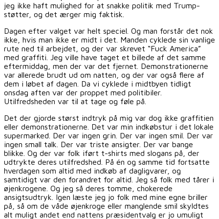
jeg ikke haft mulighed for at snakke politik med Trump-
støtter, og det ærger mig faktisk.
Dagen efter valget var helt speciel. Og man forstår det nok
ikke, hvis man ikke er midt i det. Manden cyklede sin vanlige
rute ned til arbejdet, og der var skrevet “Fuck America”
med graffiti. Jeg ville have taget et billede af det samme
eftermiddag, men der var det fjernet. Demonstrationerne
var allerede brudt ud om natten, og der var også flere af
dem i løbet af dagen. Da vi cyklede i midtbyen tidligt
onsdag aften var der proppet med politibiler.
Utilfredsheden var til at tage og føle på.
Det der gjorde størst indtryk på mig var dog ikke graffitien
eller demonstrationerne. Det var min indkøbstur i det lokale
supermarked. Der var ingen grin. Der var ingen smil. Der var
ingen small talk. Der var triste ansigter. Der var bange
blikke. Og der var folk iført t-shirts med slogans på, der
udtrykte deres utilfredshed. På én og samme tid fortsatte
hverdagen som altid med indkøb af dagligvarer, og
samtidigt var den forandret for altid. Jeg så folk med tårer i
øjenkrogene. Og jeg så deres tomme, chokerede
ansigtsudtryk. Igen læste jeg jo folk med mine egne briller
på, så om de våde øjenkroge eller manglende smil skyldtes
alt muligt andet end nattens præsidentvalg er jo umuligt