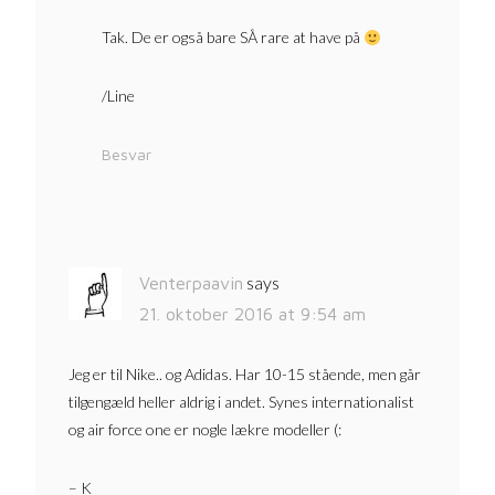
Tak. De er også bare SÅ rare at have på
/Line
Besvar
says
Venterpaavin
21. oktober 2016 at 9:54 am
Jeg er til Nike.. og Adidas. Har 10-15 stående, men går
tilgengæld heller aldrig i andet. Synes internationalist
og air force one er nogle lækre modeller (:
– K