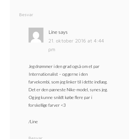
Besvar
Line
says
21. oktober 2016 at 4:44
pm
Jeg drømmer i den grad også om et par
Internationalist – og gerne i den
farvekombi, som jeg linker til i dette indlæg.
Det er den pæneste Nike-model, synes jeg.
Og jeg kunne snildt købe flere par i
forskellige farver <3
/Line
Besvar