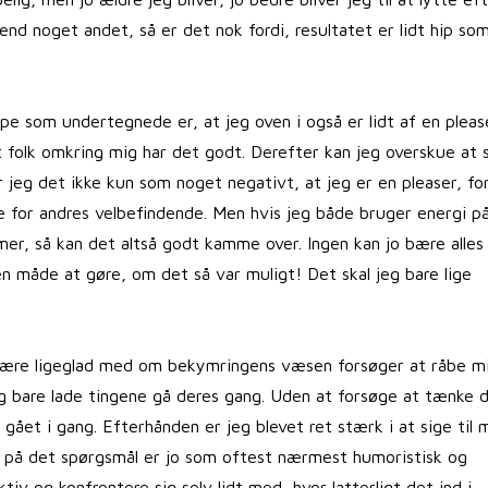
end noget andet, så er det nok fordi, resultatet er lidt hip so
 som undertegnede er, at jeg oven i også er lidt af en pleas
at folk omkring mig har det godt. Derefter kan jeg overskue at 
r jeg det ikke kun som noget negativt, at jeg er en pleaser, fo
 for andres velbefindende. Men hvis jeg både bruger energi på
er, så kan det altså godt kamme over. Ingen kan jo bære alles
n måde at gøre, om det så var muligt! Det skal jeg bare lige
at være ligeglad med om bekymringens væsen forsøger at råbe m
p og bare lade tingene gå deres gang. Uden at forsøge at tænke
gået i gang. Efterhånden er jeg blevet ret stærk i at sige til 
t på det spørgsmål er jo som oftest nærmest humoristisk og
tiv og konfrontere sig selv lidt med, hvor latterligt det ind i