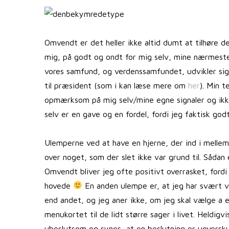
Omvendt er det heller ikke altid dumt at tilhøre d
mig, på godt og ondt for mig selv, mine nærmeste, 
vores samfund, og verdenssamfundet, udvikler sig.
til præsident (som i kan læse mere om
her
). Min t
opmærksom på mig selv/mine egne signaler og ikk
selv er en gave og en fordel, fordi jeg faktisk g
Ulemperne ved at have en hjerne, der ind i mellem 
over noget, som der slet ikke var grund til. Sådan
Omvendt bliver jeg ofte positivt overrasket, fordi
hovede
En anden ulempe er, at jeg har svært ve
end andet, og jeg aner ikke, om jeg skal vælge a e
menukortet til de lidt større sager i livet. Heldigv
ubeslutsom og synes, at en beslutning er uoverskuel