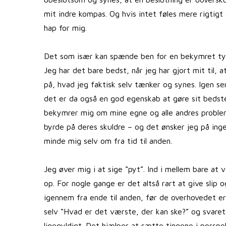
mit indre kompas. Og hvis intet føles mere rigtigt 
hap for mig.
Det som især kan spænde ben for en bekymret type
Jeg har det bare bedst, når jeg har gjort mit til, 
på, hvad jeg faktisk selv tænker og synes. Igen se
det er da også en god egenskab at gøre sit bedste
bekymrer mig om mine egne og alle andres problem
byrde på deres skuldre – og det ønsker jeg på inge
minde mig selv om fra tid til anden.
Jeg øver mig i at sige “pyt”. Ind i mellem bare 
op. For nogle gange er det altså rart at give sli
igennem fra ende til anden, før de overhovedet er 
selv “Hvad er det værste, der kan ske?” og svare
ligegyldigt. Det hjælper at sætte tingene i perspek