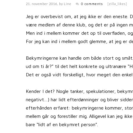
21. november 2016
, by
Line
0 comments
[zilla_likes]
Jeg er overbevist om, at jeg ikke er den eneste.
være medlem af denne klub, og det er på ingen må
Men ind i mellem kommer det op til overfladen, og 
For jeg kan ind i mellem godt glemme, at jeg er
Bekymringerne kan handle om både stort og småt. 
ud om ti år?” til det helt konkrete og ultranære “H
Det er også vidt forskelligt, hvor meget den enke
Kender I det? Nogle tanker, spekulationer, bekymri
negativt…) har lidt efterdønninger og bliver sidd
efterhånden erfaret: bekymringerne kommer, stort se
mellem går og forestiller mig. Alligevel kan jeg ik
bare “lidt af en bekymret person”.