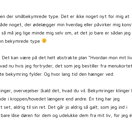
 Den der småbekymrede type. Det er ikke noget nyt for mig at
de noget, der ødelægger min hverdag eller påvirker mig kons
så må jeg lige minde mig selv om, at det jo bare er sådan jeg 
 den bekymrede type
Det kan være på det helt abstrakte plan “Hvordan mon mit liv
vad nu hvis jeg fortryder, det som jeg bestiller fra menukortet
lte bekymring fylder. Og hvor lang tid den hænger ved.
nger, overvejelser (kald det, hvad du vil. Bekymringer klinger l
ende i kroppen/hovedet længere end andre. Én ting har jeg
t, aldrig til sin ret. Det går jo aldrig så galt, som jeg ind i
ke bare låse døren for dem og udelukke dem fra mit liv, for jeg é