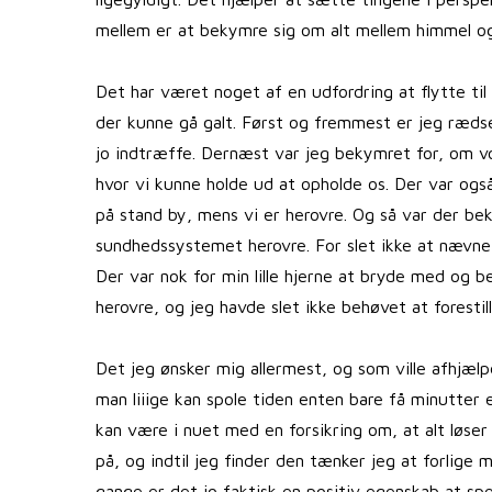
mellem er at bekymre sig om alt mellem himmel og
Det har været noget af en udfordring at flytte til 
der kunne gå galt. Først og fremmest er jeg rædsel
jo indtræffe. Dernæst var jeg bekymret for, om vor
hvor vi kunne holde ud at opholde os. Der var også
på stand by, mens vi er herovre. Og så var der bek
sundhedssystemet herovre. For slet ikke at nævne 
Der var nok for min lille hjerne at bryde med og 
herovre, og jeg havde slet ikke behøvet at forestil
Det jeg ønsker mig allermest, og som ville afhjælp
man liiige kan spole tiden enten bare få minutter 
kan være i nuet med en forsikring om, at alt løser 
på, og indtil jeg finder den tænker jeg at forlig
gange er det jo faktisk en positiv egenskab at sp