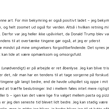
enne art. For min bekymring er også positivt ladet – jeg bekym
og helt zoomet ud også for verden. Altså i hvilken retning mit
 Derfor var jeg heller ikke upåvirket, da Donald Trump blev va
endens til at overtænke tingene gør også, at jeg er yderst
e mindst på mine omgivelsers forgodtbefindende. Det synes j
odt kan lide at være opmærksom og omsorgsfuld.
(unødvendigt) er på arbejde er ret åbenlyse. Jeg kan blive tris
 er det, når man har en tendens til at tage sorgerne på forskud.
 tingene går langt bedre, end de havde udspillet sig oppe i mit
d at træffe beslutninger. Ind i mellem føles intet mere rigtig
ller b – igen kan det være lige fra valget mellem pasta og piz
is er jeg den seneste tid blevet lidt bedre. Jeg kan stadig være
ig, men jo ældre jeg bliver, jo bedre bliver jeg til at lytte ef