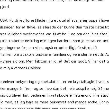
 jord.
USA. Fordi jeg forestillede mig et utal af scenarier oppe i hov
sslagen for at flyve, så allerede der kunne den første katastr
es lejlighed overhovedet var til at bo i, og om den lå et sted,
 alle tankerne omkring min egen karriere, som jo er sat en smu
ymringerne for, om vi nu også er ordentligt forsikret ift.
tanken om at skulle undvære familien og veninderne i et år. A
bekymre sig om. Men faktum er jo, at det går godt. Vi har det 
le mig alverdens ulykker.
e enhver bekymring og spekulation, er en krystalkugle. I ved, s
eller mange år frem og se, hvordan det hele udspiller sig. Så ma
sig og bliver fint. Sådan en krystalkugle er jeg endnu ikke stød
e mig med, at jeg bare er mere bekymret end mange andre. For n
ekulere og analysere lidt mere end gennemsnittet.