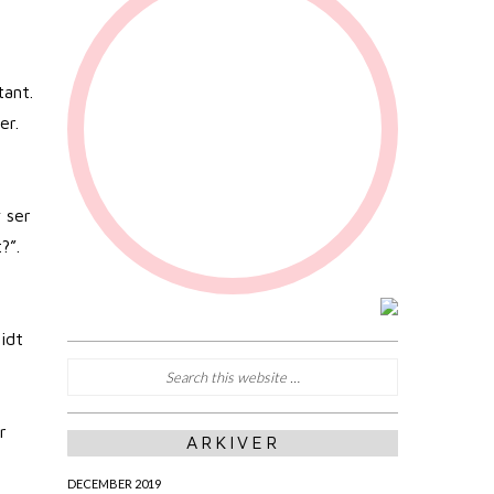
tant.
er.
 ser
?”.
idt
r
ARKIVER
DECEMBER 2019