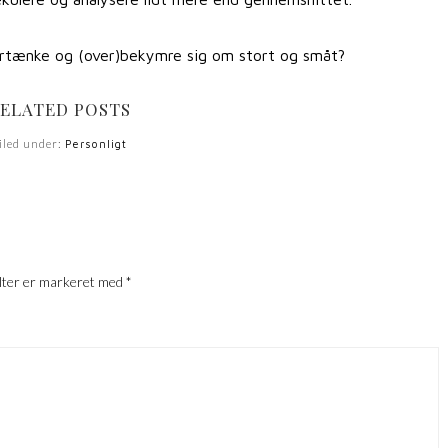
vertænke og (over)bekymre sig om stort og småt?
ELATED POSTS
iled under:
Personligt
lter er markeret med
*