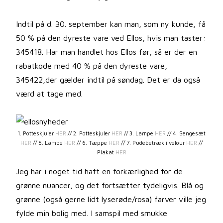
Indtil på d. 30. september kan man, som ny kunde, få
50 % på den dyreste vare ved Ellos, hvis man taster:
345418. Har man handlet hos Ellos før, så er der en
rabatkode med 40 % på den dyreste vare,
345422,der gælder indtil på søndag. Det er da også
værd at tage med.
1. Potteskjuler
HER
// 2. Potteskjuler
HER
// 3. Lampe
HER
// 4. Sengesæt
HER
// 5. Lampe
HER
// 6. Tæppe
HER
// 7. Pudebetræk i velour
HER
//
Plakat
HER
Jeg har i noget tid haft en forkærlighed for de
grønne nuancer, og det fortsætter tydeligvis. Blå og
grønne (også gerne lidt lyserøde/rosa) farver ville jeg
fylde min bolig med. I samspil med smukke