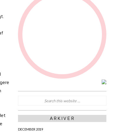
t.
af
l
ngere
n
det
ARKIVER
de
DECEMBER 2019