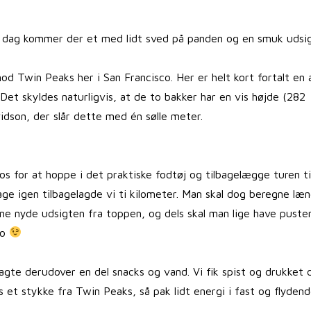
g i dag kommer der et med lidt sved på panden og en smuk udsig
d Twin Peaks her i San Francisco. Her er helt kort fortalt en 
et skyldes naturligvis, at de to bakker har en vis højde (282
idson, der slår dette med én sølle meter.
os for at hoppe i det praktiske fodtøj og tilbagelægge turen ti
bage igen tilbagelagde vi ti kilometer. Man skal dog beregne læ
erne nyde udsigten fra toppen, og dels skal man lige have puste
ro
te derudover en del snacks og vand. Vi fik spist og drukket 
ds et stykke fra Twin Peaks, så pak lidt energi i fast og flyden