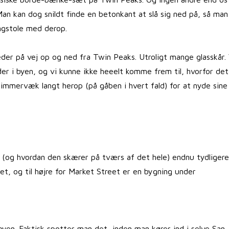
 kan dog snildt finde en betonkant at slå sig ned på, så man
ngstole med derop.
steder på vej op og ned fra Twin Peaks. Utroligt mange glasskår. 
er i byen, og vi kunne ikke heeelt komme frem til, hvorfor det
r immervæk langt herop (på gåben i hvert fald) for at nyde sine
et (og hvordan den skærer på tværs af det hele) endnu tydliger
get, og til højre for Market Street er en bygning under
yen. Faktisk spotter man det, inden man kører ind i selve San