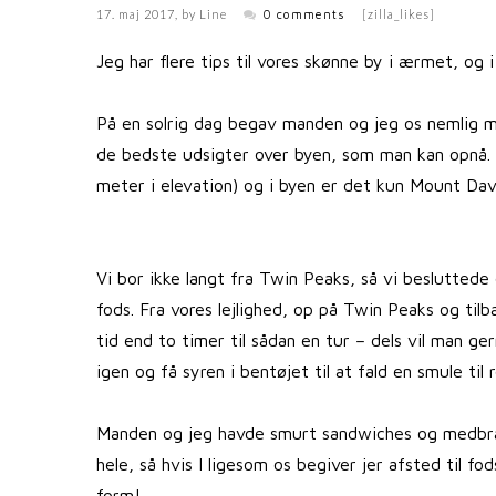
17. maj 2017
, by
Line
0 comments
[zilla_likes]
Jeg har flere tips til vores skønne by i ærmet, o
På en solrig dag begav manden og jeg os nemlig mo
de bedste udsigter over byen, som man kan opnå. D
meter i elevation) og i byen er det kun Mount Dav
Vi bor ikke langt fra Twin Peaks, så vi besluttede 
fods. Fra vores lejlighed, op på Twin Peaks og til
tid end to timer til sådan en tur – dels vil man g
igen og få syren i bentøjet til at fald en smule til 
Manden og jeg havde smurt sandwiches og medbrag
hele, så hvis I ligesom os begiver jer afsted til fo
form!