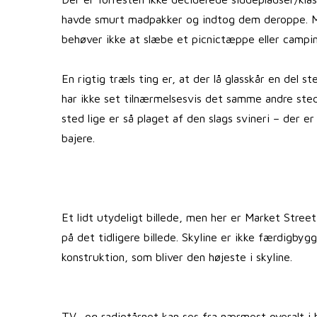
havde smurt madpakker og indtog dem deroppe. Man
behøver ikke at slæbe et picnictæppe eller campi
En rigtig træls ting er, at der lå glasskår en del 
har ikke set tilnærmelsesvis det samme andre sted
sted lige er så plaget af den slags svineri – der e
bajere.
Et lidt utydeligt billede, men her er Market Stre
på det tidligere billede. Skyline er ikke færdigbyg
konstruktion, som bliver den højeste i skyline.
TV- og radiotårnet kan ses fra nærmest overalt i b