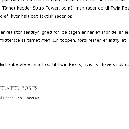
n. Tårnet hedder Sutro Tower, og når man tager op til Twin Pe
af, hvor højt det faktisk rager op.
r ret stor sandsynlighed for, da tågen er her en stor del af år
 midterste af tårnet men kun toppen, fordi resten er indhyllet i
lart anbefale et smut op til Twin Peaks, hvis I vil have smuk u
ELATED POSTS
ed under:
San Francisco