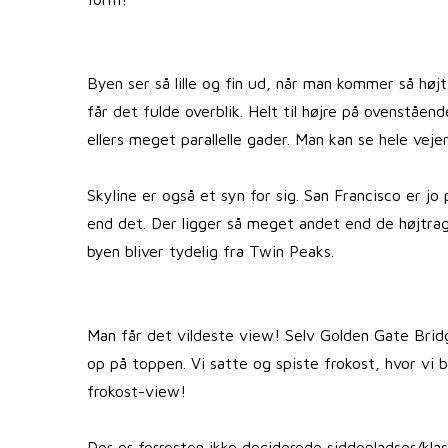
Byen ser så lille og fin ud, når man kommer så hø
får det fulde overblik. Helt til højre på ovenståe
ellers meget parallelle gader. Man kan se hele veje
Skyline er også et syn for sig. San Francisco er j
end det. Der ligger så meget andet end de højtrag
byen bliver tydelig fra Twin Peaks.
Man får det vildeste view! Selv Golden Gate Brid
op på toppen. Vi satte og spiste frokost, hvor vi
frokost-view!
Der er forresten ikke deciderede siddepladser/kl