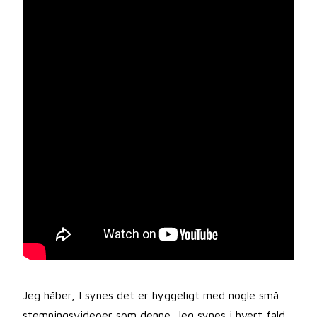
Jeg håber, I synes det er hyggeligt med nogle små
stemningsvideoer som denne. Jeg synes i hvert fald,