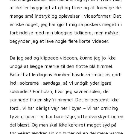
at det er hyggeligt at gå og filme og at forevige de
mange små indtryk og oplevelser i videoformat. Det
er ikke noget, jeg har gjort mig så pokkers meget i i
forbindelse med min blogging tidligere, men måske
begynder jeg at lave nogle flere korte videoer.
Da jeg sad og klippede videoen, kunne jeg jo ikke
undgå at lægge mærke til den flotte blå himmel.
Belært af lørdagens dumhed havde vi smurt os godt
ind i solcreme i søndags, så vi undgik yderligere
solskader! For hulan, hvor jeg savner solen, der
skinnede fra en skyfri himmel. Det er bestemt ikke
fordi, vi har dårligt vejr her i byen – vi har omkring
tyve grader – vi har bare tåge, ofte overskyet og en
del blæst. Og man skal ikke køre ret meget syd på
før vejret ændrer sig og byder på en del mere varme