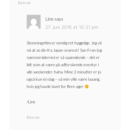
Besvar
Line
says
27. juni 2016 at 10:21 pm
Stemningsfilm er nemlig ret hyggelige. Jeg vil
nå at se din fra Japan snarest! San Fran (og
nærområderne) er så spændende – det er
lidt som at være på udforskende eventyr i
alle weekender, haha. Mine 2 minutter er jo
også kun én dag – så min ville være laaang,
hvis jeg havde lavet for flere uger
/Line
Besvar