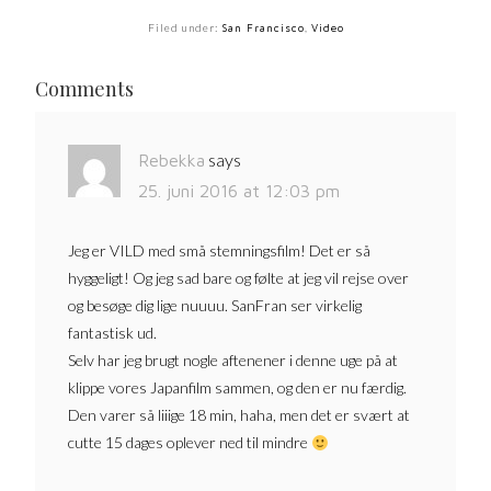
Filed under:
San Francisco
,
Video
Comments
says
Rebekka
25. juni 2016 at 12:03 pm
Jeg er VILD med små stemningsfilm! Det er så
hyggeligt! Og jeg sad bare og følte at jeg vil rejse over
og besøge dig lige nuuuu. SanFran ser virkelig
fantastisk ud.
Selv har jeg brugt nogle aftenener i denne uge på at
klippe vores Japanfilm sammen, og den er nu færdig.
Den varer så liiige 18 min, haha, men det er svært at
cutte 15 dages oplever ned til mindre