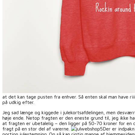
at det kan tage pusten fra enhver. Så enten skal man have rii
på udkig efter.
Jeg sad længe og kiggede i julekortsafdelingen, men desværre 
høje ende. Netop fragten er den eneste grund til, jeg ikke ha
at fragten er ubetalelig – den ligger på 50-70 kroner for en d
fragt på en stor del af varerne.
Der er indpakn
portion julestemning. Og så kan rigtig mange af hjemmesidens v