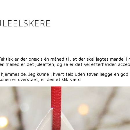
JULEELSKERE
ktisk er der præcis én måned til, at der skal jagtes mandel i r
n måned er det juleaften, og så er det vel efterhånden accepte
her hjemmeside. Jeg kunne i hvert fald uden tøven lægge en go
sæsonen er overstået, er den et klik værd.