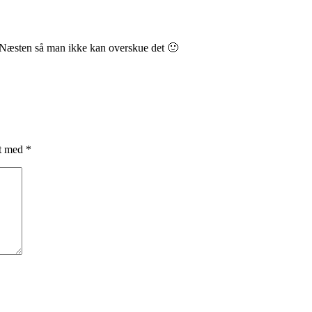
t! Næsten så man ikke kan overskue det 🙂
et med
*