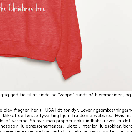
igtig god tid til at sidde og “zappe” rundt på hjemmesiden, og
blev fragten her til USA lidt for dyr. Leveringsomkostningerne
r klikket de første tyve ting hjem fra denne webshop. Hvis man 
el af varerne. Så hvis man propper nok i indkøbskurven er det jo
ingspapir, juletræsornamenter, juletøj, interiør, julesokker, b
arer gøres personlige ved at få f.eks. et navn printet på, hvis 