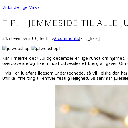
Vidunderlige Virvar
TIP: HJEMMESIDE TIL ALLE 
2 comments
24. november 2016
, by
Line
[zilla_likes]
Kan I mærke det? Jul og december er lige rundt om hjørnet. Fa
overdøvende og ikke mindst udveksles et bjerg af gaver. Om e
Hvis I er julefans ligesom undertegnede, så vil I elske den 
unikke, fine ting til enhver festlig lejlighed. Så selv når jule