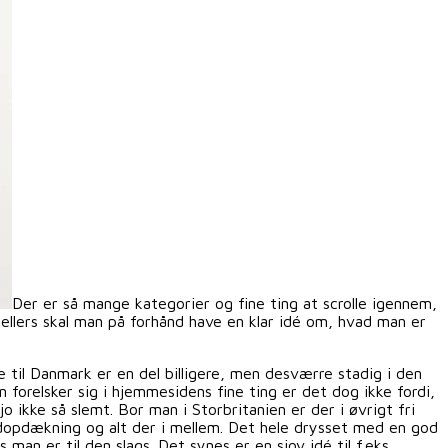
Der er så mange kategorier og fine ting at scrolle igennem,
 ellers skal man på forhånd have en klar idé om, hvad man er
 til Danmark er en del billigere, men desværre stadig i den
forelsker sig i hjemmesidens fine ting er det dog ikke fordi,
 ikke så slemt. Bor man i Storbritanien er der i øvrigt fri
ordopdækning og alt der i mellem. Det hele drysset med en god
man er til den slags. Det synes er en sjov idé til f.eks.